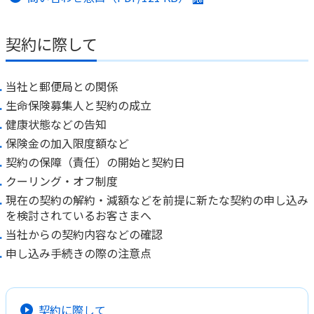
ご契約内容の確認
健康情報
お客さまに関する情報等の確認の取り組み
契約に際して
ご契約手続きの流れ
かんぽブランド
当社と郵便局との関係
保険料のお払込方法
かんぽアプリ～かんぽの健康と安心を手のひらに～
生命保険募集人と契約の成立
各種サービス・お知らせ
健康状態などの告知
保険用語集
かんぽプラチナライフサービス
保険金の加入限度額など
お問い合わせ
契約の保障（責任）の開始と契約日
かんぽ生命のサステナビリティ
クーリング・オフ制度
ご契約のしおり・約款（Web約款）
すこやか健康ラボ
現在の契約の解約・減額などを前提に新たな契約の申し込み
保険用語集
を検討されているお客さまへ
お問い合わせ
当社からの契約内容などの確認
申し込み手続きの際の注意点
お客さまの声／お客さまサービス向上の取組み
ラジオ体操・みんなの体操
ラジオ体操ポータルサイト
契約に際して