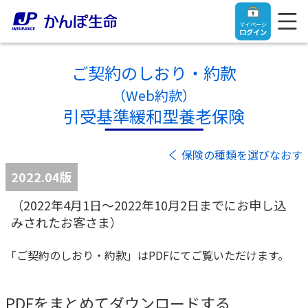
マイページ
ログイン
ご契約のしおり・約款
（Web約款）
引受基準緩和型養老保険
トップ
保険の種類を選びなおす
ご契約者さま
2022.04版
（2022年4月1日～2022年10月2日までにお申し込
保険をご検討中のお客さま
ご契約者さま
みされたお客さま）
マイページログイン
法人のお客さま
保険をご検討中のお客さま
「ご契約のしおり・約款」はPDFにてご覧いただけます。
お役立ち情報
【まずはご相談ください】企業経営でお悩みの方はこ
入院保険金・手術保険金のご請求
PDFをまとめてダウンロードする
ちら