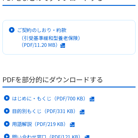
かんぽ生命について
終身保険
法人のお客さま向け商品一覧
養老保険
目的から探す
よくあるご質問
かんぽ生命について
かんぽのLifeサポートナビ
ご契約のしおり・約款
定期保険
お手続き一覧
お役立ち情報
（引受基準緩和型養老保険）
学資保険
きっかけ・できごとから探す
（PDF/
11.20 MB
）
お問い合わせ
かんぽ生命の団体取扱い
長寿支援保険
法人向け資料請求
お見積りシミュレーション
サステナビリティ
ご挨拶
保険
資料請求
お問い合わせ先
経営理念・経営戦略
医療
PDFを部分的にダウンロードする
マイページでできること
株主・投資家のみなさまへ
会社概要
お金
新規登録
財務情報
子育て
はじめに・もくじ（PDF/
700 KB
）
ログイン
採用情報
株主・投資家のみなさまへ
ライフプラン
保険の探し方のポイント
目的別もくじ（PDF/
331 KB
）
日本郵政グループとしての取り組み
保険かんたん診断
English
用語解説（PDF/
219 KB
）
採用情報
これからのライフイベントでかかる費用とは？
CM・オウンドメディア／ソーシャルメディア
問い合わせ窓口（PDF/
121 KB
）