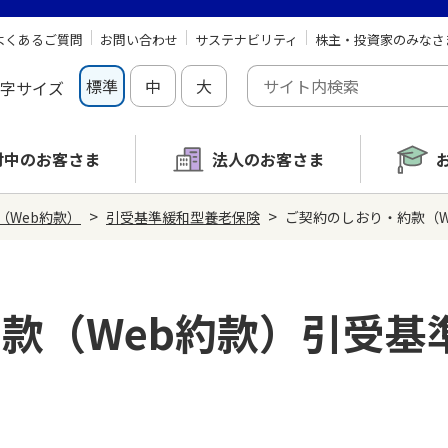
よくあるご質問
お問い合わせ
サステナビリティ
株主・投資家のみなさ
標準
中
大
字サイズ
討中の
お客さま
法人のお客さま
>
>
（Web約款）
引受基準緩和型養老保険
ご契約のしおり・約款（W
款（Web約款）引受基