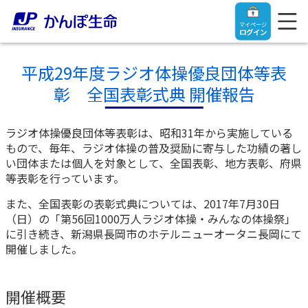
マイページ
ログイン
平成29年度ラジオ体操優良団体等表
彰 全国表彰式典 開催報告
トップ
ラジオ体操優良団体等表彰は、昭和31年から実施している
もので、毎年、ラジオ体操の普及奨励に寄与した功績の著し
い団体または個人を対象として、全国表彰、地方表彰、府県
ご契約者さま
等表彰を行っています。
また、全国表彰の表彰式典については、2017年7月30日
保険をご検討中のお客さま
ご契約者さま
（日）の「第56回1000万人ラジオ体操・みんなの体操祭」
に引き続き、新潟県長岡市のホテルニューオータニ長岡にて
マイページログイン
法人のお客さま
保険をご検討中のお客さま
開催しました。
お役立ち情報
【まずはご相談ください】企業経営でお悩みの方はこ
入院保険金・手術保険金のご請求
開催概要
ちら