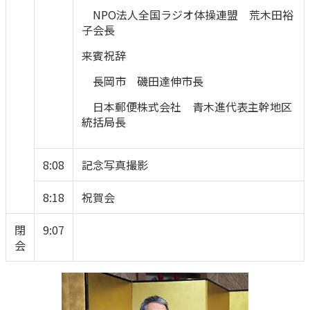
ご契約内容の確認
NPO法人全国ラジオ体操連盟 荒木田裕
健康情報
お客さまに関する情報等の確認の取り組み
子会長
来賓祝辞
ご契約手続きの流れ
かんぽブランド
長岡市 磯田達伸市長
保険料のお払込方法
かんぽアプリ～かんぽの健康と安心を手のひらに～
日本郵便株式会社 青木進代表主幹地区
各種サービス・お知らせ
統括局長
保険用語集
かんぽプラチナライフサービス
お問い合わせ
8:08
記念写真撮影
かんぽ生命のサステナビリティ
ご契約のしおり・約款（Web約款）
すこやか健康ラボ
8:18
祝賀会
保険用語集
お問い合わせ
閉
9:07
会
お客さまの声／お客さまサービス向上の取組み
ラジオ体操・みんなの体操
ラジオ体操ポータルサイト