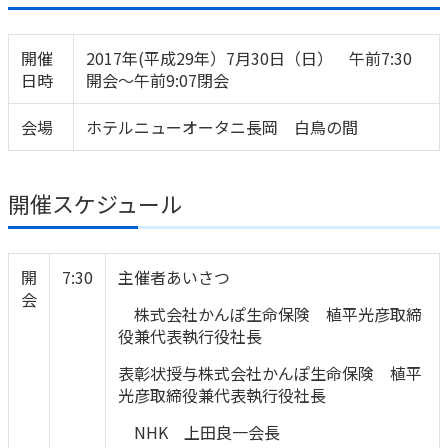
かんぽ生命について
終身保険
開催
法人のお客さま向け商品一覧
2017年(平成29年）7月30日（日） 午前7:30
養老保険
日時
開会～午前9:07閉会
目的から探す
よくあるご質問
かんぽ生命について
かんぽのLifeサポートナビ
定期保険
お手続き一覧
お役立ち情報
会場
ホテルニューオータニ長岡 白鳥の間
学資保険
きっかけ・できごとから探す
お問い合わせ
かんぽ生命の団体取扱い
長寿支援保険
法人向け資料請求
お見積りシミュレーション
開催スケジュール
サステナビリティ
ご挨拶
保険
資料請求
お問い合わせ先
経営理念・経営戦略
医療
マイページでできること
株主・投資家のみなさまへ
開
7:30
主催者あいさつ
会社概要
お金
会
新規登録
財務情報
子育て
株式会社かんぽ生命保険 植平光彦取締
ログイン
採用情報
役兼代表執行役社長
株主・投資家のみなさまへ
ライフプラン
保険の探し方のポイント
表彰状授与株式会社かんぽ生命保険 植平
日本郵政グループとしての取り組み
保険かんたん診断
光彦取締役兼代表執行役社長
English
採用情報
これからのライフイベントでかかる費用とは？
NHK 上田良一会長
CM・オウンドメディア／ソーシャルメディア