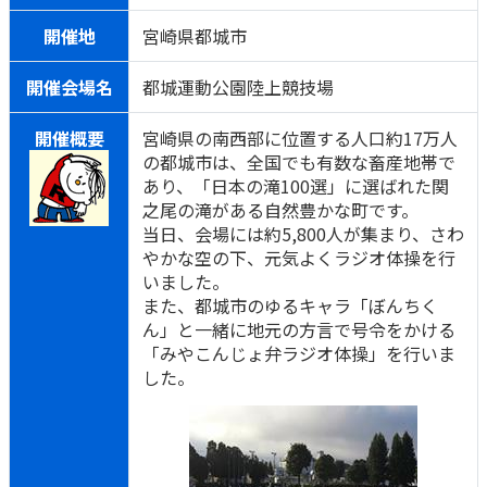
開催地
宮崎県都城市
開催会場名
都城運動公園陸上競技場
開催概要
宮崎県の南西部に位置する人口約17万人
の都城市は、全国でも有数な畜産地帯で
あり、「日本の滝100選」に選ばれた関
之尾の滝がある自然豊かな町です。
当日、会場には約5,800人が集まり、さわ
やかな空の下、元気よくラジオ体操を行
いました。
また、都城市のゆるキャラ「ぼんちく
ん」と一緒に地元の方言で号令をかける
「みやこんじょ弁ラジオ体操」を行いま
した。