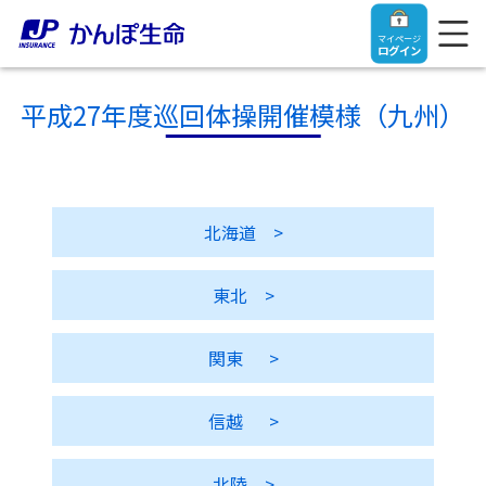
マイページ
ログイン
平成27年度巡回体操開催模様（九州）
トップ
北海道
>
ご契約者さま
東北
>
保険をご検討中のお客さま
ご契約者さま
関東
>
マイページログイン
法人のお客さま
保険をご検討中のお客さま
信越
>
お役立ち情報
【まずはご相談ください】企業経営でお悩みの方はこ
入院保険金・手術保険金のご請求
ちら
北陸
>