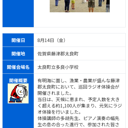
開催日
8月14日（金）
開催地
佐賀県藤津郡太良町
開催会場名
太良町立多良小学校
開催概要
有明海に面し、漁業・農業が盛んな藤津
郡太良町において、巡回ラジオ体操会が
開催されました。
当日は、天候に恵まれ、予定人数を大き
く超える約1,100人が集まり、元気にラジ
オ体操を行いました。
体操講師の多胡先生、ピアノ演奏の幅先
生の息の合った進行で、参加された皆さ