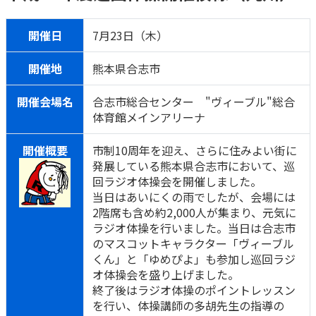
ご契約内容の確認
健康情報
お客さまに関する情報等の確認の取り組み
開催日
7月23日（木）
ご契約手続きの流れ
開催地
熊本県合志市
かんぽブランド
保険料のお払込方法
開催会場名
合志市総合センター "ヴィーブル"総合
かんぽアプリ～かんぽの健康と安心を手のひらに～
各種サービス・お知らせ
体育館メインアリーナ
保険用語集
かんぽプラチナライフサービス
開催概要
市制10周年を迎え、さらに住みよい街に
お問い合わせ
発展している熊本県合志市において、巡
かんぽ生命のサステナビリティ
回ラジオ体操会を開催しました。
ご契約のしおり・約款（Web約款）
すこやか健康ラボ
当日はあいにくの雨でしたが、会場には
保険用語集
2階席も含め約2,000人が集まり、元気に
お問い合わせ
ラジオ体操を行いました。当日は合志市
のマスコットキャラクター「ヴィーブル
お客さまの声／お客さまサービス向上の取組み
くん」と「ゆめぴよ」も参加し巡回ラジ
オ体操会を盛り上げました。
ラジオ体操・みんなの体操
終了後はラジオ体操のポイントレッスン
ラジオ体操ポータルサイト
を行い、体操講師の多胡先生の指導の