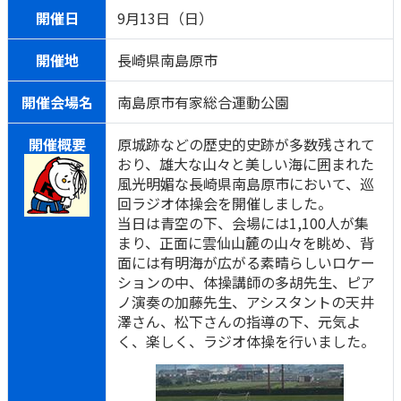
開催日
9月13日（日）
開催地
長崎県南島原市
開催会場名
南島原市有家総合運動公園
開催概要
原城跡などの歴史的史跡が多数残されて
おり、雄大な山々と美しい海に囲まれた
風光明媚な長崎県南島原市において、巡
回ラジオ体操会を開催しました。
当日は青空の下、会場には1,100人が集
まり、正面に雲仙山麓の山々を眺め、背
面には有明海が広がる素晴らしいロケー
ションの中、体操講師の多胡先生、ピア
ノ演奏の加藤先生、アシスタントの天井
澤さん、松下さんの指導の下、元気よ
く、楽しく、ラジオ体操を行いました。