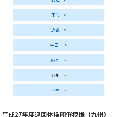
かんぽ生命について
終身保険
東海
>
法人のお客さま向け商品一覧
養老保険
目的から探す
よくあるご質問
かんぽ生命について
かんぽのLifeサポートナビ
定期保険
お手続き一覧
近畿
>
お役立ち情報
学資保険
きっかけ・できごとから探す
お問い合わせ
かんぽ生命の団体取扱い
長寿支援保険
中国
>
法人向け資料請求
お見積りシミュレーション
サステナビリティ
ご挨拶
保険
資料請求
四国
>
お問い合わせ先
経営理念・経営戦略
医療
マイページでできること
株主・投資家のみなさまへ
会社概要
お金
九州
>
新規登録
財務情報
子育て
ログイン
採用情報
株主・投資家のみなさまへ
ライフプラン
沖縄
>
保険の探し方のポイント
日本郵政グループとしての取り組み
保険かんたん診断
English
採用情報
これからのライフイベントでかかる費用とは？
平成27年度巡回体操開催模様（九州）
CM・オウンドメディア／ソーシャルメディア