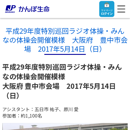
マイページ
ログイン
平成29年度特別巡回ラジオ体操・みん
なの体操会開催模様 大阪府 豊中市会
場 2017年5月14日（日）
トップ
平成29年度特別巡回ラジオ体操・みん
ご契約者さま
なの体操会開催模様
大阪府 豊中市会場 2017年5月14日
保険をご検討中のお客さま
ご契約者さま
（日）
マイページログイン
法人のお客さま
保険をご検討中のお客さま
アシスタント：五日市 祐子、原川 愛
参加者：約1,100名
お役立ち情報
【まずはご相談ください】企業経営でお悩みの方はこ
入院保険金・手術保険金のご請求
ちら