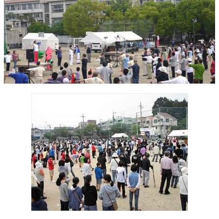
かんぽ生命について
終身保険
法人のお客さま向け商品一覧
養老保険
目的から探す
よくあるご質問
かんぽ生命について
かんぽのLifeサポートナビ
定期保険
お手続き一覧
お役立ち情報
学資保険
きっかけ・できごとから探す
お問い合わせ
かんぽ生命の団体取扱い
長寿支援保険
法人向け資料請求
お見積りシミュレーション
サステナビリティ
ご挨拶
保険
資料請求
お問い合わせ先
経営理念・経営戦略
医療
マイページでできること
株主・投資家のみなさまへ
会社概要
お金
新規登録
財務情報
子育て
ログイン
採用情報
株主・投資家のみなさまへ
ライフプラン
保険の探し方のポイント
日本郵政グループとしての取り組み
保険かんたん診断
English
採用情報
これからのライフイベントでかかる費用とは？
CM・オウンドメディア／ソーシャルメディア