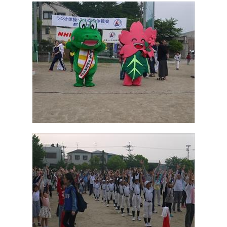
ご契約内容の確認
健康情報
お客さまに関する情報等の確認の取り組み
ご契約手続きの流れ
かんぽブランド
保険料のお払込方法
かんぽアプリ～かんぽの健康と安心を手のひらに～
各種サービス・お知らせ
保険用語集
かんぽプラチナライフサービス
お問い合わせ
かんぽ生命のサステナビリティ
ご契約のしおり・約款（Web約款）
すこやか健康ラボ
保険用語集
お問い合わせ
お客さまの声／お客さまサービス向上の取組み
ラジオ体操・みんなの体操
ラジオ体操ポータルサイト