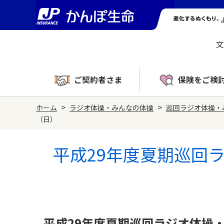
文
ご契約者さま
保険をご検
>
>
ホーム
ラジオ体操・みんなの体操
巡回ラジオ体操・
（日）
平成29年度夏期巡回
平成29年度夏期巡回ラジオ体操