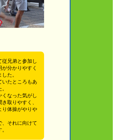
て従兄弟と参加し
明が分かりやすく
ました。
ていたところもあ
た。
かくなった気がし
聞き取りやすく、
より体操がやりや
で、それに向けて
す。