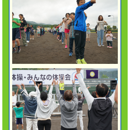
ご契約内容の確認
健康情報
お客さまに関する情報等の確認の取り組み
ご契約手続きの流れ
かんぽブランド
保険料のお払込方法
かんぽアプリ～かんぽの健康と安心を手のひらに～
各種サービス・お知らせ
保険用語集
かんぽプラチナライフサービス
お問い合わせ
かんぽ生命のサステナビリティ
ご契約のしおり・約款（Web約款）
すこやか健康ラボ
保険用語集
お問い合わせ
お客さまの声／お客さまサービス向上の取組み
ラジオ体操・みんなの体操
ラジオ体操ポータルサイト