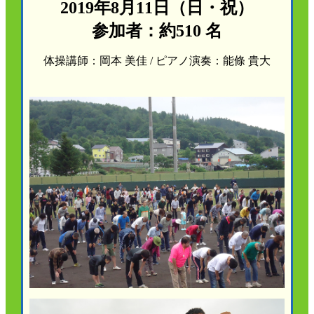
2019年8月11日（日・祝）
かんぽ生命について
終身保険
参加者：約510 名
法人のお客さま向け商品一覧
養老保険
目的から探す
体操講師：岡本 美佳 / ピアノ演奏：能條 貴大
よくあるご質問
かんぽ生命について
かんぽのLifeサポートナビ
定期保険
お手続き一覧
お役立ち情報
学資保険
きっかけ・できごとから探す
お問い合わせ
かんぽ生命の団体取扱い
長寿支援保険
法人向け資料請求
お見積りシミュレーション
サステナビリティ
ご挨拶
保険
資料請求
お問い合わせ先
経営理念・経営戦略
医療
マイページでできること
株主・投資家のみなさまへ
会社概要
お金
新規登録
財務情報
子育て
ログイン
採用情報
株主・投資家のみなさまへ
ライフプラン
保険の探し方のポイント
日本郵政グループとしての取り組み
保険かんたん診断
English
採用情報
これからのライフイベントでかかる費用とは？
CM・オウンドメディア／ソーシャルメディア