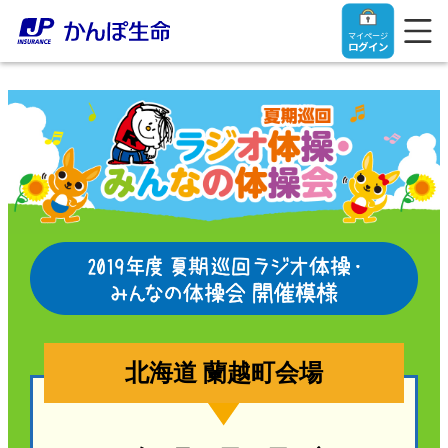
マイページ
ログイン
トップ
ご契約者さま
保険をご検討中のお客さま
ご契約者さま
マイページログイン
法人のお客さま
保険をご検討中のお客さま
北海道 蘭越町会場
お役立ち情報
【まずはご相談ください】企業経営でお悩みの方はこ
入院保険金・手術保険金のご請求
ちら