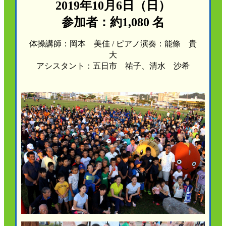
2019年10月6日（日）
かんぽ生命について
終身保険
参加者：約1,080 名
法人のお客さま向け商品一覧
養老保険
目的から探す
体操講師：岡本 美佳 / ピアノ演奏：能條 貴
よくあるご質問
かんぽ生命について
かんぽのLifeサポートナビ
定期保険
お手続き一覧
大
お役立ち情報
学資保険
アシスタント：五日市 祐子、清水 沙希
きっかけ・できごとから探す
お問い合わせ
かんぽ生命の団体取扱い
長寿支援保険
法人向け資料請求
お見積りシミュレーション
サステナビリティ
ご挨拶
保険
資料請求
お問い合わせ先
経営理念・経営戦略
医療
マイページでできること
株主・投資家のみなさまへ
会社概要
お金
新規登録
財務情報
子育て
ログイン
採用情報
株主・投資家のみなさまへ
ライフプラン
保険の探し方のポイント
日本郵政グループとしての取り組み
保険かんたん診断
English
採用情報
これからのライフイベントでかかる費用とは？
CM・オウンドメディア／ソーシャルメディア