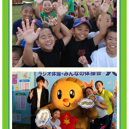
ご契約内容の確認
健康情報
お客さまに関する情報等の確認の取り組み
ご契約手続きの流れ
かんぽブランド
保険料のお払込方法
かんぽアプリ～かんぽの健康と安心を手のひらに～
各種サービス・お知らせ
保険用語集
かんぽプラチナライフサービス
お問い合わせ
かんぽ生命のサステナビリティ
ご契約のしおり・約款（Web約款）
すこやか健康ラボ
保険用語集
お問い合わせ
お客さまの声／お客さまサービス向上の取組み
ラジオ体操・みんなの体操
ラジオ体操ポータルサイト