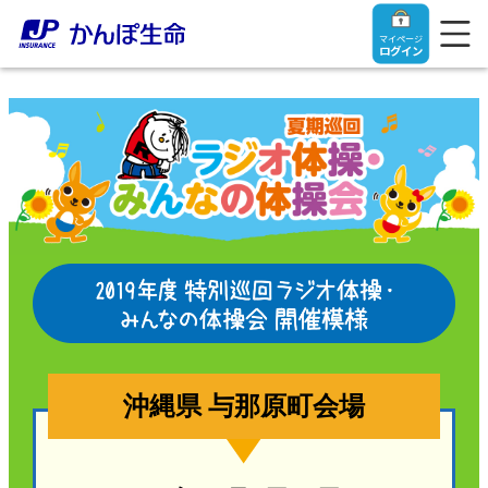
マイページ
ログイン
トップ
ご契約者さま
保険をご検討中のお客さま
ご契約者さま
マイページログイン
法人のお客さま
保険をご検討中のお客さま
沖縄県 与那原町会場
お役立ち情報
【まずはご相談ください】企業経営でお悩みの方はこ
入院保険金・手術保険金のご請求
ちら