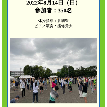
2022年8月14日（日）
かんぽ生命について
終身保険
参加者：350名
法人のお客さま向け商品一覧
養老保険
目的から探す
体操指導：多胡肇
よくあるご質問
かんぽ生命について
かんぽのLifeサポートナビ
定期保険
お手続き一覧
ピアノ演奏：能條貴大
お役立ち情報
学資保険
きっかけ・できごとから探す
お問い合わせ
かんぽ生命の団体取扱い
長寿支援保険
法人向け資料請求
お見積りシミュレーション
サステナビリティ
ご挨拶
保険
資料請求
お問い合わせ先
経営理念・経営戦略
医療
マイページでできること
株主・投資家のみなさまへ
会社概要
お金
新規登録
財務情報
子育て
ログイン
採用情報
株主・投資家のみなさまへ
ライフプラン
保険の探し方のポイント
日本郵政グループとしての取り組み
保険かんたん診断
English
採用情報
これからのライフイベントでかかる費用とは？
CM・オウンドメディア／ソーシャルメディア