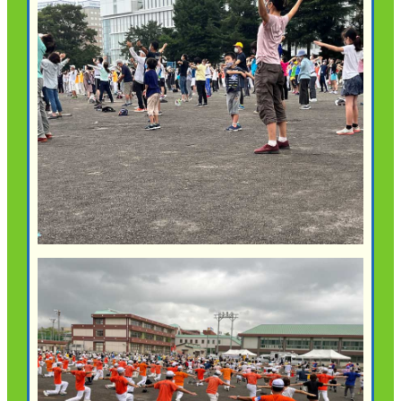
ご契約内容の確認
健康情報
お客さまに関する情報等の確認の取り組み
ご契約手続きの流れ
かんぽブランド
保険料のお払込方法
かんぽアプリ～かんぽの健康と安心を手のひらに～
各種サービス・お知らせ
保険用語集
かんぽプラチナライフサービス
お問い合わせ
かんぽ生命のサステナビリティ
ご契約のしおり・約款（Web約款）
すこやか健康ラボ
保険用語集
お問い合わせ
お客さまの声／お客さまサービス向上の取組み
ラジオ体操・みんなの体操
ラジオ体操ポータルサイト