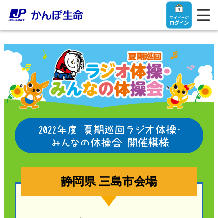
マイページ
ログイン
トップ
ご契約者さま
保険をご検討中のお客さま
ご契約者さま
マイページログイン
法人のお客さま
保険をご検討中のお客さま
静岡県 三島市会場
お役立ち情報
【まずはご相談ください】企業経営でお悩みの方はこ
入院保険金・手術保険金のご請求
ちら