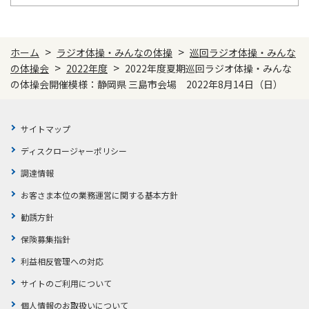
>
>
ホーム
ラジオ体操・みんなの体操
巡回ラジオ体操・みんな
>
>
の体操会
2022年度
2022年度夏期巡回ラジオ体操・みんな
の体操会開催模様：静岡県 三島市会場 2022年8月14日（日）
サイトマップ
ディスクロージャーポリシー
調達情報
お客さま本位の業務運営に関する基本方針
勧誘方針
保険募集指針
利益相反管理への対応
サイトのご利用について
個人情報のお取扱いについて