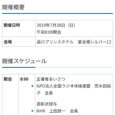
開催概要
かんぽ生命について
終身保険
法人のお客さま向け商品一覧
養老保険
目的から探す
よくあるご質問
かんぽ生命について
かんぽのLifeサポートナビ
開催日時
2019年7月28日（日）
定期保険
お手続き一覧
お役立ち情報
午前8:00開会
学資保険
きっかけ・できごとから探す
お問い合わせ
かんぽ生命の団体取扱い
会場
品川プリンスホテル 宴会場シルバー12
長寿支援保険
法人向け資料請求
お見積りシミュレーション
サステナビリティ
ご挨拶
保険
資料請求
開催スケジュール
お問い合わせ先
経営理念・経営戦略
医療
マイページでできること
株主・投資家のみなさまへ
会社概要
お金
新規登録
開会
8:00
主催者あいさつ
財務情報
子育て
ログイン
NPO法人全国ラジオ体操連盟 荒木田裕
採用情報
株主・投資家のみなさまへ
ライフプラン
保険の探し方のポイント
子 会長
日本郵政グループとしての取り組み
保険かんたん診断
English
表彰状授与
採用情報
これからのライフイベントでかかる費用とは？
NHK 上田良一 会長
CM・オウンドメディア／ソーシャルメディア