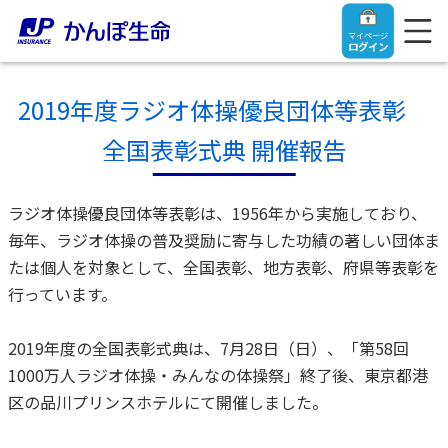
マイページ
ログイン
2019年度ラジオ体操優良団体等表彰
全国表彰式典 開催報告
トップ
ラジオ体操優良団体等表彰は、1956年から実施しており、
ご契約者さま
毎年、ラジオ体操の普及奨励に寄与した功績の著しい団体ま
たは個人を対象として、全国表彰、地方表彰、府県等表彰を
行っています。
保険をご検討中のお客さま
ご契約者さま
2019年度の全国表彰式典は、7月28日（日）、「第58回
マイページログイン
法人のお客さま
保険をご検討中のお客さま
1000万人ラジオ体操・みんなの体操祭」終了後、東京都港
区の品川プリンスホテルにて開催しました。
お役立ち情報
【まずはご相談ください】企業経営でお悩みの方はこ
入院保険金・手術保険金のご請求
ちら