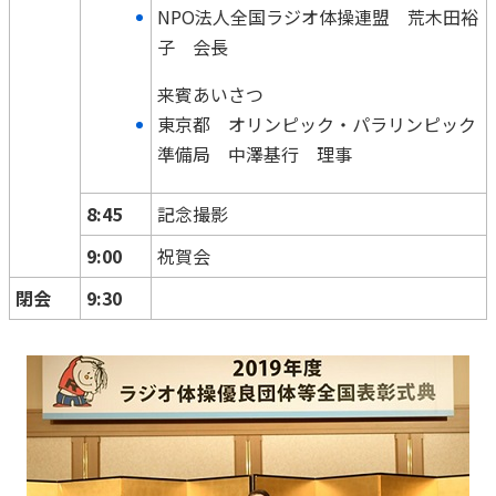
ご契約内容の確認
NPO法人全国ラジオ体操連盟 荒木田裕
健康情報
お客さまに関する情報等の確認の取り組み
子 会長
来賓あいさつ
ご契約手続きの流れ
東京都 オリンピック・パラリンピック
かんぽブランド
保険料のお払込方法
準備局 中澤基行 理事
かんぽアプリ～かんぽの健康と安心を手のひらに～
各種サービス・お知らせ
保険用語集
8:45
記念撮影
かんぽプラチナライフサービス
お問い合わせ
9:00
祝賀会
かんぽ生命のサステナビリティ
ご契約のしおり・約款（Web約款）
閉会
9:30
すこやか健康ラボ
保険用語集
お問い合わせ
お客さまの声／お客さまサービス向上の取組み
ラジオ体操・みんなの体操
ラジオ体操ポータルサイト