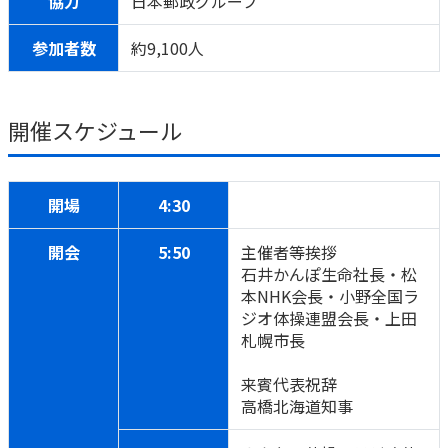
協力
日本郵政グループ
ご契約内容の確認
健康情報
お客さまに関する情報等の確認の取り組み
参加者数
約9,100人
ご契約手続きの流れ
かんぽブランド
開催スケジュール
保険料のお払込方法
かんぽアプリ～かんぽの健康と安心を手のひらに～
各種サービス・お知らせ
保険用語集
かんぽプラチナライフサービス
開場
4:30
お問い合わせ
かんぽ生命のサステナビリティ
開会
5:50
主催者等挨拶
ご契約のしおり・約款（Web約款）
すこやか健康ラボ
石井かんぽ生命社長・松
保険用語集
本NHK会長・小野全国ラ
ジオ体操連盟会長・上田
お問い合わせ
札幌市長
お客さまの声／お客さまサービス向上の取組み
来賓代表祝辞
ラジオ体操・みんなの体操
高橋北海道知事
ラジオ体操ポータルサイト