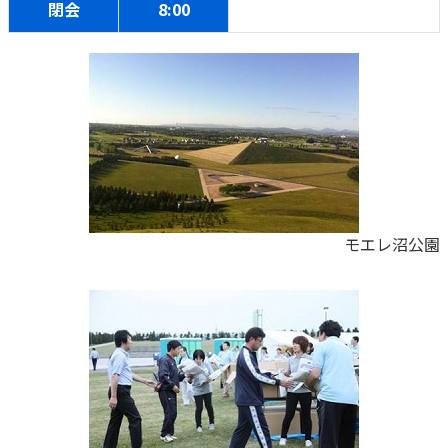
閉会
8:00
モエレ沼公園