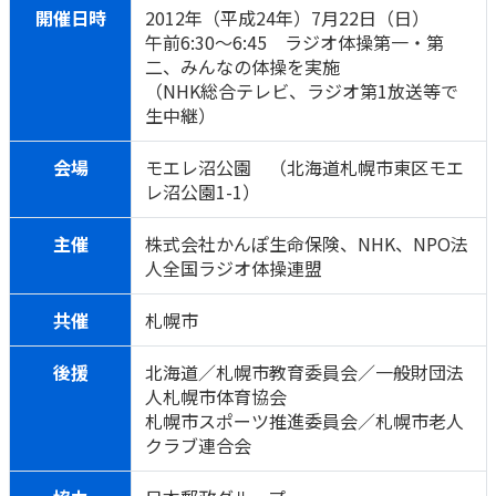
開催日時
2012年（平成24年）7月22日（日）
かんぽ生命について
終身保険
午前6:30～6:45 ラジオ体操第一・第
法人のお客さま向け商品一覧
二、みんなの体操を実施
養老保険
（NHK総合テレビ、ラジオ第1放送等で
目的から探す
よくあるご質問
かんぽ生命について
かんぽのLifeサポートナビ
定期保険
生中継）
お手続き一覧
お役立ち情報
学資保険
きっかけ・できごとから探す
会場
モエレ沼公園 （北海道札幌市東区モエ
お問い合わせ
かんぽ生命の団体取扱い
長寿支援保険
レ沼公園1-1）
法人向け資料請求
お見積りシミュレーション
サステナビリティ
ご挨拶
保険
主催
株式会社かんぽ生命保険、NHK、NPO法
資料請求
人全国ラジオ体操連盟
お問い合わせ先
経営理念・経営戦略
医療
マイページでできること
株主・投資家のみなさまへ
会社概要
お金
共催
札幌市
新規登録
財務情報
子育て
ログイン
採用情報
後援
北海道／札幌市教育委員会／一般財団法
株主・投資家のみなさまへ
ライフプラン
保険の探し方のポイント
人札幌市体育協会
日本郵政グループとしての取り組み
札幌市スポーツ推進委員会／札幌市老人
保険かんたん診断
English
クラブ連合会
採用情報
これからのライフイベントでかかる費用とは？
CM・オウンドメディア／ソーシャルメディア