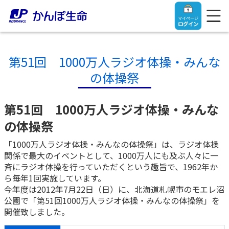
マイページ
ログイン
第51回 1000万人ラジオ体操・みんな
の体操祭
トップ
第51回 1000万人ラジオ体操・みんな
ご契約者さま
の体操祭
「1000万人ラジオ体操・みんなの体操祭」は、ラジオ体操
保険をご検討中のお客さま
ご契約者さま
関係で最大のイベントとして、1000万人にも及ぶ人々に一
斉にラジオ体操を行っていただくという趣旨で、1962年か
ら毎年1回実施しています。
マイページログイン
法人のお客さま
保険をご検討中のお客さま
今年度は2012年7月22日（日）に、北海道札幌市のモエレ沼
公園で「第51回1000万人ラジオ体操・みんなの体操祭」を
開催致しました。
お役立ち情報
【まずはご相談ください】企業経営でお悩みの方はこ
入院保険金・手術保険金のご請求
ちら