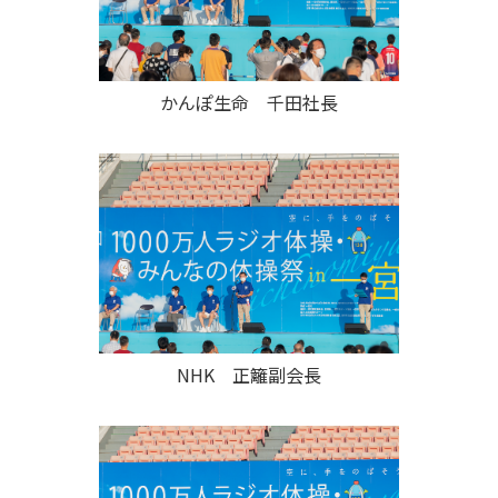
かんぽ生命 千田社長
NHK 正籬副会長