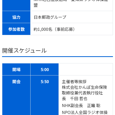
ご契約内容の確認
盟
健康情報
お客さまに関する情報等の確認の取り組み
協力
日本郵政グループ
ご契約手続きの流れ
参加者数
約1,000名（事前応募）
かんぽブランド
保険料のお払込方法
かんぽアプリ～かんぽの健康と安心を手のひらに～
各種サービス・お知らせ
保険用語集
開催スケジュール
かんぽプラチナライフサービス
お問い合わせ
かんぽ生命のサステナビリティ
ご契約のしおり・約款（Web約款）
開場
すこやか健康ラボ
5:00
保険用語集
開会
5:50
主催者等挨拶
お問い合わせ
株式会社かんぽ生命保険
取締役兼代表執行役社
お客さまの声／お客さまサービス向上の取組み
長 千田 哲也
ラジオ体操・みんなの体操
NHK副会長 正籬 聡
ラジオ体操ポータルサイト
NPO法人全国ラジオ体操