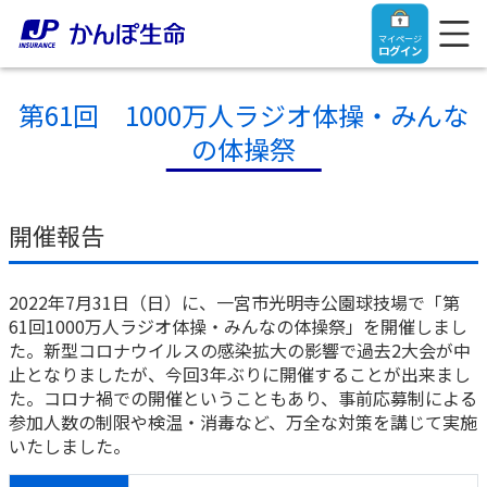
マイページ
ログイン
第61回 1000万人ラジオ体操・みんな
の体操祭
トップ
開催報告
ご契約者さま
2022年7月31日（日）に、一宮市光明寺公園球技場で「第
保険をご検討中のお客さま
61回1000万人ラジオ体操・みんなの体操祭」を開催しまし
ご契約者さま
た。新型コロナウイルスの感染拡大の影響で過去2大会が中
止となりましたが、今回3年ぶりに開催することが出来まし
マイページログイン
法人のお客さま
保険をご検討中のお客さま
た。コロナ禍での開催ということもあり、事前応募制による
参加人数の制限や検温・消毒など、万全な対策を講じて実施
いたしました。
お役立ち情報
【まずはご相談ください】企業経営でお悩みの方はこ
入院保険金・手術保険金のご請求
ちら