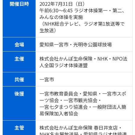
開催日時
2022年7月31日（日）
かんぽ生命について
午前6:30～6:45 ラジオ体操第一・第二、
終身保険
みんなの体操を実施
法人のお客さま向け商品一覧
養老保険
（NHK総合テレビ、ラジオ第1放送等で
目的から探す
よくあるご質問
かんぽ生命について
かんぽのLifeサポートナビ
生放送）
定期保険
お手続き一覧
お役立ち情報
学資保険
きっかけ・できごとから探す
会場
愛知県一宮市・光明寺公園球技場
お問い合わせ
かんぽ生命の団体取扱い
長寿支援保険
法人向け資料請求
主催
株式会社かんぽ生命保険・NHK・NPO法
お見積りシミュレーション
サステナビリティ
人全国ラジオ体操連盟
ご挨拶
保険
資料請求
お問い合わせ先
経営理念・経営戦略
医療
共催
一宮市
マイページでできること
株主・投資家のみなさまへ
会社概要
お金
新規登録
後援
一宮市教育委員会・愛知県・一宮市スポ
財務情報
子育て
ログイン
ーツ協会・一宮市観光協会・
採用情報
株主・投資家のみなさまへ
ライフプラン
保険の探し方のポイント
一宮七夕まつり協進会・一般財団法人簡
易保険加入者協会
日本郵政グループとしての取り組み
保険かんたん診断
English
採用情報
これからのライフイベントでかかる費用とは？
主管
株式会社かんぽ生命保険 春日井支店・
CM・オウンドメディア／ソーシャルメディア
NHK名古屋放送局・愛知県ラジオ体操連