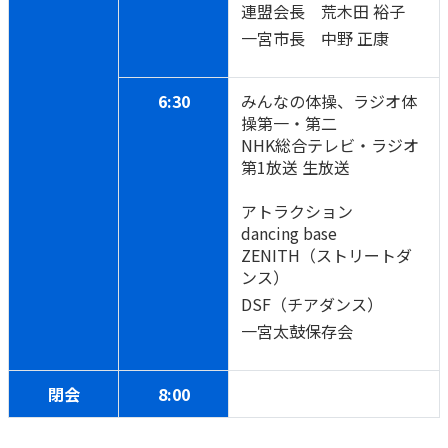
連盟会長 荒木田 裕子
一宮市長 中野 正康
かんぽジャンクション
6:30
みんなの体操、ラジオ体
操第一・第二
NHK総合テレビ・ラジオ
第1放送 生放送
アトラクション
dancing base
ZENITH（ストリートダ
ンス）
DSF（チアダンス）
一宮太鼓保存会
閉会
8:00