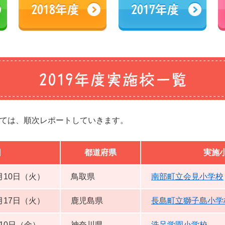
ては、順次レポートしていきます。
日
都道府県
実施
月10日（火）
鳥取県
南部町立会見小学校
月17日（火）
鹿児島県
長島町立獅子島小学
10日（金）
神奈川県
洗足学園小学校