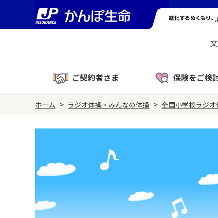
文
ご契約者さま
保険をご検
>
>
ホーム
ラジオ体操・みんなの体操
全国小学校ラジオ