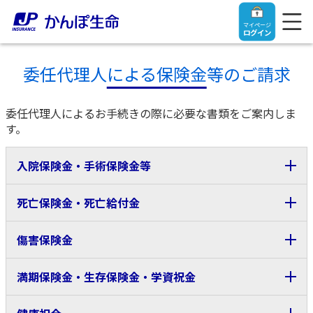
マイページ
ログイン
委任代理人による保険金等のご請求
委任代理人によるお手続きの際に必要な書類をご案内しま
トップ
す。
入院保険金・手術保険金等
ご契約者さま
死亡保険金・死亡給付金
保険をご検討中のお客さま
ご契約者さま
「保険金請求Webサービス」を利用することで、
被保険者さまの親権者の方や被保険者さまから請
※1
＜ご準備いただくもの
＞
傷害保険金
求を依頼された方
でもインターネットでご請求で
マイページログイン
法人のお客さま
保険をご検討中のお客さま
保険証券（保険証書）
きるようになりました！
保険金等受取人さまの本人確認書類
＜ご準備いただくもの＞
満期保険金・生存保険金・学資祝金
保険証券（保険証書）記号番号が確認できるもの
お役立ち情報
【まずはご相談ください】企業経営でお悩みの方はこ
入院保険金・手術保険金のご請求
保険金等受取人さま名義の預貯金通帳またはキャッ
入院・手術保険金等のご請求
>
ちら
シュカード
※
被保険者さま
の本人確認書類