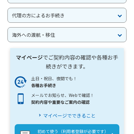
ご契約内容の確認
健康情報
お客さまに関する情報等の確認の取り組み
代理の方によるお手続き
ご契約手続きの流れ
海外への渡航・移住
かんぽブランド
保険料のお払込方法
かんぽアプリ～かんぽの健康と安心を手のひらに～
各種サービス・お知らせ
マイページ
でご契約内容の確認や各種お手
保険用語集
かんぽプラチナライフサービス
続きができます。
お問い合わせ
かんぽ生命のサステナビリティ
ご契約のしおり・約款（Web約款）
土日・祝日、夜間でも！
すこやか健康ラボ
各種お手続き
保険用語集
メールでお知らせ、Webで確認！
お問い合わせ
契約内容や重要なご案内の確認
お客さまの声／お客さまサービス向上の取組み
マイページでできること
ラジオ体操・みんなの体操
ラジオ体操ポータルサイト
初めて使う（利用者登録が必要です）