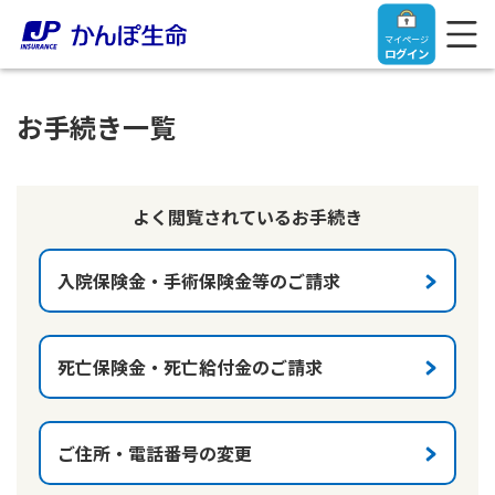
マイページ
ログイン
お手続き一覧
トップ
よく閲覧されているお手続き
ご契約者さま
入院保険金・手術保険金等のご請求
保険をご検討中のお客さま
ご契約者さま
死亡保険金・死亡給付金のご請求
マイページログイン
法人のお客さま
保険をご検討中のお客さま
ご住所・電話番号の変更
お役立ち情報
【まずはご相談ください】企業経営でお悩みの方はこ
入院保険金・手術保険金のご請求
ちら