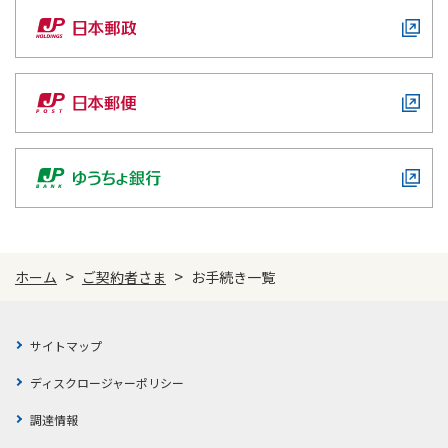
入院・手術等したら
結婚・離婚したら
出産したら
子どもが独立したら
就職・転職したら
>
>
ホーム
ご契約者さま
お手続き一覧
退職したら
サイトマップ
ディスクロージャーポリシー
引越したら
調達情報