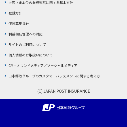
お客さま本位の業務運営に関する基本方針
保険関係書類を紛失したら
勧誘方針
保険募集指針
マイページ
利益相反管理への対応
サイトのご利用について
土日・祝日、夜間でも！
各種お手続き
個人情報のお取扱いについて
メールでお知らせ、Webで確認！
CM・オウンドメディア／ソーシャルメディア
契約内容や重要なご案内の確認
日本郵政グループのカスタマーハラスメントに関する考え方
マイページでできること
(C) JAPAN POST INSURANCE
初めて使う（利用者登録が必要です）
新規登録
マイページからお手続きする
ログイン