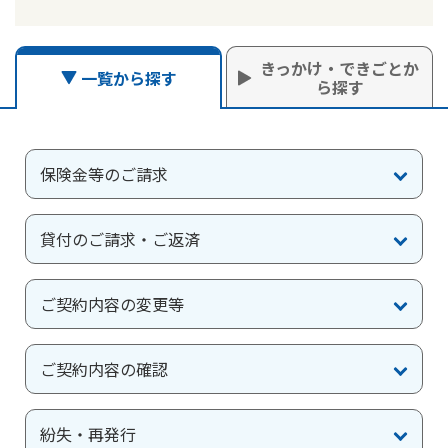
かんぽ生命について
終身保険
法人のお客さま向け商品一覧
きっかけ・できごとか
養老保険
一覧から探す
ら探す
目的から探す
よくあるご質問
かんぽ生命について
かんぽのLifeサポートナビ
定期保険
お手続き一覧
お役立ち情報
学資保険
きっかけ・できごとから探す
お問い合わせ
かんぽ生命の団体取扱い
長寿支援保険
保険金等のご請求
法人向け資料請求
お見積りシミュレーション
サステナビリティ
ご挨拶
保険
資料請求
貸付のご請求・ご返済
お問い合わせ先
経営理念・経営戦略
医療
マイページでできること
株主・投資家のみなさまへ
会社概要
お金
新規登録
ご契約内容の変更等
財務情報
子育て
ログイン
採用情報
株主・投資家のみなさまへ
ライフプラン
保険の探し方のポイント
ご契約内容の確認
日本郵政グループとしての取り組み
保険かんたん診断
English
採用情報
これからのライフイベントでかかる費用とは？
紛失・再発行
CM・オウンドメディア／ソーシャルメディア