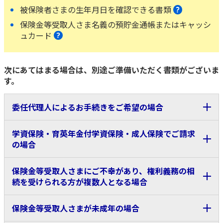
ご契約内容の確認
被保険者さまの生年月日を確認できる書類
健康情報
お客さまに関する情報等の確認の取り組み
保険金等受取人さま名義の預貯金通帳またはキャッシ
ュカード
ご契約手続きの流れ
かんぽブランド
保険料のお払込方法
次にあてはまる場合は、別途ご準備いただく書類がございま
かんぽアプリ～かんぽの健康と安心を手のひらに～
す。
各種サービス・お知らせ
保険用語集
かんぽプラチナライフサービス
委任代理人によるお手続きをご希望の場合
お問い合わせ
かんぽ生命のサステナビリティ
ご契約のしおり・約款（Web約款）
委任代理人によるお手続きをご希望の場合は、こちらの
学資保険・育英年金付学資保険・成人保険でご請求
すこやか健康ラボ
書類も必要になります。
の場合
保険用語集
お問い合わせ
＜ご準備いただくもの＞
学資保険・育英年金付学資保険・成人保険でご請求の場
保険金等受取人さまにご不幸があり、権利義務の相
保険金等受取人ご本人さまの意思確認書類
合は、こちらの書類も必要になります。
お客さまの声／お客さまサービス向上の取組み
続を受けられる方が複数人となる場合
委任代理人さまの本人確認書類
ラジオ体操・みんなの体操
＜ご準備いただくもの＞
＜必要項目をご記入いただくもの＞
保険金等受取人さまが未成年の場合
法人のお客さまの場合、ほかに書類や法人印が必要となる場
保険契約者さまの生年月日を確認できる書類
ラジオ体操ポータルサイト
合がありますので、最寄りの支店やコールセンターにお問い
誓約書または代表者選定届