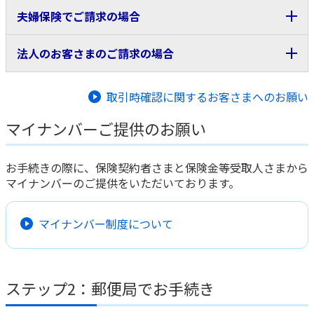
合わせください。
保険金等受取人さまが未成年の場合は、未成年者の親権
夫婦保険でご請求の場合
権利義務の相続を受けられる方全員の協議により代表者
かんぽジャンクション
＜必要項目をご記入いただくもの＞
者（法定代理人）さまの同意のうえ、こちらの書類も必
1名の選定を行うため、代表者選定届が必要となります
保険金等受取人さまが作成した委任状
要になります。
が、会社所定の要件を満たす場合、代表者選定届の提出
夫婦保険でご請求の場合は、こちらの書類も必要になり
法人のお客さまのご請求の場合
に代えて、誓約書を使用いただけます。
ます。
＜ご準備いただくもの＞
詳しくは、お近くの郵便局の保険担当の窓口またはかん
未成年者さまと親権者さまの続柄を確認できる書類
法人のお客さまのご請求の場合は、こちらの書類も必要
＜ご準備いただくもの＞
取引時確認に関するお客さまへのお願い
ぽコールセンターにお尋ねください。
委任状（PDF/
1.14 MB
）
になります。
続柄証明書
マイナンバーご提供のお願い
①法人の代表者さまがお手続きされるとき
法定代理人が法人さまの場合、法人印が必要となります。
誓約書（PDF/
802 KB
）
＜ご準備いただくもの＞
委任状はお近くの郵便局でもお受け取りいただけます。
お手続きの際に、保険契約者さまと保険金等受取人さまから
法人の代表者さまの証明書類
次の７項目が記載された委任状を作成し、委任者に押印して
マイナンバーのご提供をいただいております。
いただくことで、リンク先の会社所定の委任状を使用せずに
法人の代表者さまの本人確認書類
お手続きいただくことができます。
法人印
１ 「委任状」の表題
マイナンバー制度について
２ 委任年月日（委任状の作成年月日）
②法人の代表者の使者として従業員の方がお手続きされ
３ ご契約いただいている保険者に応じたあて名
代表者選定届（PDF/
730 KB
）
るとき
注 2007年10月以降のご契約はあて名が「株式会社か
んぽ生命保険」に、2007年10月よりも前のご契約
＜ご準備いただくもの＞
は「独立行政法人郵便貯金簡易生命保険管理・郵便
ステップ2：郵便局でお手続き
法人の代表者さまの証明書類
局ネットワーク支援機構」になります。
相続に関するお手続きの詳細については、「相続のてびき」
４ 委任者の住所、氏名および電話番号