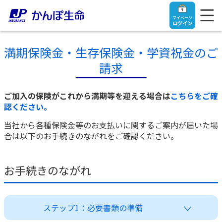
マイページ
ログイン
満期保険金・生存保険金・学資祝金のご
請求
トップ
ご加入の保険がこれから満期等を迎える場合は
こちらをご確
認ください。
ご契約者さま
当社から各種保険金等のお支払いに関するご案内が届いた場
合は以下のお手続きのながれをご確認ください。
保険をご検討中のお客さま
ご契約者さま
お手続きのながれ
マイページログイン
法人のお客さま
保険をご検討中のお客さま
ステップ1：必要書類の準備
お役立ち情報
【まずはご相談ください】企業経営でお悩みの方はこ
入院保険金・手術保険金のご請求
ちら