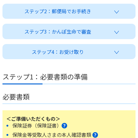
かんぽ生命について
ステップ2：郵便局でお手続き
終身保険
法人のお客さま向け商品一覧
養老保険
目的から探す
よくあるご質問
かんぽ生命について
かんぽのLifeサポートナビ
定期保険
ステップ3：かんぽ生命で審査
お手続き一覧
お役立ち情報
学資保険
きっかけ・できごとから探す
お問い合わせ
かんぽ生命の団体取扱い
長寿支援保険
ステップ4：お受け取り
法人向け資料請求
お見積りシミュレーション
サステナビリティ
ご挨拶
保険
資料請求
ステップ1：必要書類の準備
お問い合わせ先
経営理念・経営戦略
医療
マイページでできること
株主・投資家のみなさまへ
会社概要
お金
新規登録
必要書類
財務情報
子育て
ログイン
採用情報
株主・投資家のみなさまへ
ライフプラン
保険の探し方のポイント
日本郵政グループとしての取り組み
保険かんたん診断
＜ご準備いただくもの＞
English
保険証券（保険証書）
採用情報
これからのライフイベントでかかる費用とは？
保険金等受取人さまの本人確認書類
CM・オウンドメディア／ソーシャルメディア