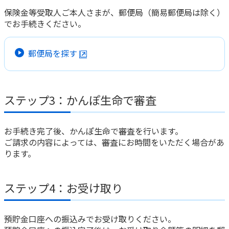
従業員の方の本人確認書類
をご覧ください。
５ 委任される内容
保険金等受取人ご本人さまが、郵便局（簡易郵便局は除く）
法人の従業員であることが確認できる書類
（記載例）私は、下記の保険契約にかかる入院保険金の支
「相続確認表」は、ゆうちょ銀行または郵便局の貯金担当の
でお手続きください。
払請求について、委任代理人に委任します。
窓口でご用意しているものと同じ様式です。ゆうちょ銀行の
６ 委任でお手続きされる契約の11ケタの保険証券（書）記
相続のお手続きのため「相続確認表」を作成された場合は、
号番号（XX-XX-XXXXXXX号）
かんぽ生命のお手続きでも共用することが可能です。
郵便局を探す
注 お手続きされる契約が複数ある場合は、各契約に対
する委任される内容が分かるように記載してくださ
い。
７ 委任代理人の住所、氏名および委任者からみた続柄
相続のてびき（PDF/
6.90 MB
）
委任状の記載事項に不備がある場合は、お手続きをお受けで
ステップ3：かんぽ生命で審査
きないことがあります。
委任の意思確認のため、保険金等受取人さまへ電話連絡等を
させていただく場合があります。
お手続き完了後、かんぽ生命で審査を行います。
原則、委任代理人さまが現金をお受け取りになることはでき
ご請求の内容によっては、審査にお時間をいただく場合があ
ません。
ります。
相続確認表（PDF/
576 KB
）
ステップ4：お受け取り
預貯金口座への振込みでお受け取りください。