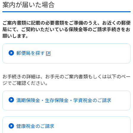
案内が届いた場合
かんぽ生命について
終身保険
法人のお客さま向け商品一覧
養老保険
ご案内書類に記載の必要書類をご準備のうえ、お近くの郵便
目的から探す
よくあるご質問
かんぽ生命について
かんぽのLifeサポートナビ
局にて、ご契約いただいている保険金等のご請求手続きをお
定期保険
お手続き一覧
願いします。
お役立ち情報
学資保険
きっかけ・できごとから探す
お問い合わせ
かんぽ生命の団体取扱い
長寿支援保険
郵便局を探す
法人向け資料請求
お見積りシミュレーション
サステナビリティ
ご挨拶
保険
資料請求
お問い合わせ先
経営理念・経営戦略
医療
お手続きの詳細は、お手元のご案内書類もしくは以下のペー
マイページでできること
株主・投資家のみなさまへ
ジでご確認ください。
会社概要
お金
新規登録
財務情報
子育て
ログイン
採用情報
満期保険金・生存保険金・学資祝金のご請求
株主・投資家のみなさまへ
ライフプラン
保険の探し方のポイント
日本郵政グループとしての取り組み
保険かんたん診断
English
採用情報
これからのライフイベントでかかる費用とは？
健康祝金のご請求
CM・オウンドメディア／ソーシャルメディア