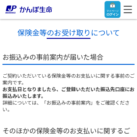
マイページ
ログイン
保険金等のお受け取りについて
トップ
お振込みの事前案内が届いた場合
ご契約者さま
ご契約いただいている保険金等のお支払いに関する事前のご
案内です。
お支払日となりましたら、ご登録いただいた振込先口座にお
保険をご検討中のお客さま
ご契約者さま
振込みいたします。
詳細については、「お振込みの事前案内」をご確認くださ
い。
マイページログイン
法人のお客さま
保険をご検討中のお客さま
お役立ち情報
【まずはご相談ください】企業経営でお悩みの方はこ
そのほかの保険金等のお支払いに関するご
入院保険金・手術保険金のご請求
ちら