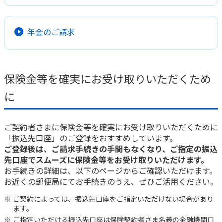
ご契約内容の確認
健康情報
お客さまに関する情報等の確認の取り組み
年金のご請求
ご契約手続きの流れ
かんぽブランド
保険料のお払込方法
かんぽアプリ～かんぽの健康と安心を手のひらに～
保険金等を確実にお受け取りいただくため
各種サービス・お知らせ
に
保険用語集
かんぽプラチナライフサービス
お問い合わせ
かんぽ生命のサステナビリティ
ご契約者さまに保険金等を確実にお受け取りいただくために
ご契約のしおり・約款（Web約款）
すこやか健康ラボ
「振込先口座」のご登録をおすすめしています。
保険用語集
ご登録後は、ご請求手続きの手間もなくなり、ご指定の振込
先口座でスムーズに保険金等をお受け取りいただけます。
お問い合わせ
お手続きの詳細は、以下のページからご確認いただけます。
お客さまの声／お客さまサービス向上の取組み
お近くの郵便局にてお手続きのうえ、ぜひご活用ください。
ラジオ体操・みんなの体操
ご契約によっては、振込先口座をご指定いただけない場合があり
ます。
ラジオ体操ポータルサイト
ご指定いただける振込先口座は保険契約者さま名義の金融機関口