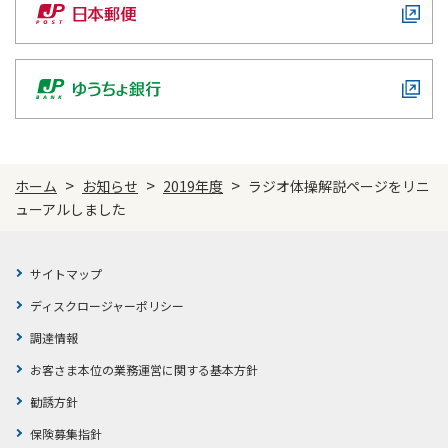
ご契約内容の確認
健康情報
お客さまに関する情報等の確認の取り組み
ご契約手続きの流れ
かんぽブランド
保険料のお払込方法
かんぽアプリ～かんぽの健康と安心を手のひらに～
各種サービス・お知らせ
>
>
>
ホーム
お知らせ
2019年度
ラジオ体操解説ページをリニ
保険用語集
かんぽプラチナライフサービス
ューアルしました
お問い合わせ
かんぽ生命のサステナビリティ
ご契約のしおり・約款（Web約款）
すこやか健康ラボ
サイトマップ
保険用語集
ディスクロージャーポリシー
お問い合わせ
調達情報
お客さまの声／お客さまサービス向上の取組み
お客さま本位の業務運営に関する基本方針
ラジオ体操・みんなの体操
勧誘方針
ラジオ体操ポータルサイト
保険募集指針