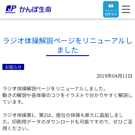
マイページ
ログイン
ラジオ体操解説ページをリニューアルし
ました
トップ
お知らせ
ご契約者さま
2019年04月11日
ラジオ体操解説ページをリニューアルしました。
保険をご検討中のお客さま
ご契約者さま
動きの解説や各体操のコツをイラストで分かりやすく解説し
ています。
マイページログイン
法人のお客さま
保険をご検討中のお客さま
ラジオ体操第1、第2は、座位の体操も新たに追加しまし
た。印刷用データのダウンロードも可能ですので、ぜひご活
お役立ち情報
【まずはご相談ください】企業経営でお悩みの方はこ
入院保険金・手術保険金のご請求
用ください。
ちら