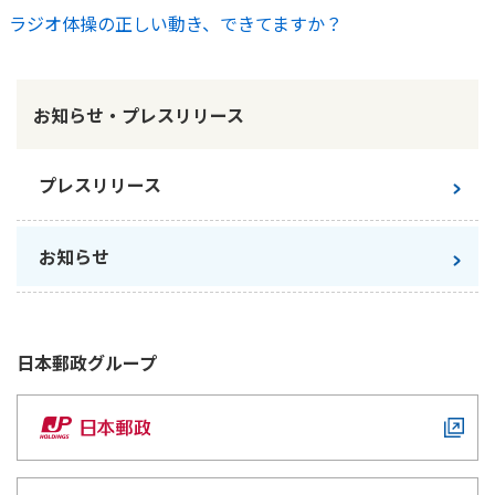
ラジオ体操の正しい動き、できてますか？
かんぽ生命について
終身保険
法人のお客さま向け商品一覧
養老保険
目的から探す
よくあるご質問
かんぽ生命について
かんぽのLifeサポートナビ
定期保険
お知らせ・プレスリリース
お手続き一覧
お役立ち情報
学資保険
きっかけ・できごとから探す
お問い合わせ
かんぽ生命の団体取扱い
長寿支援保険
プレスリリース
法人向け資料請求
お見積りシミュレーション
サステナビリティ
ご挨拶
保険
資料請求
お知らせ
お問い合わせ先
経営理念・経営戦略
医療
マイページでできること
株主・投資家のみなさまへ
会社概要
お金
新規登録
財務情報
子育て
日本郵政
グループ
ログイン
採用情報
株主・投資家のみなさまへ
ライフプラン
保険の探し方のポイント
日本郵政グループとしての取り組み
保険かんたん診断
English
採用情報
これからのライフイベントでかかる費用とは？
CM・オウンドメディア／ソーシャルメディア