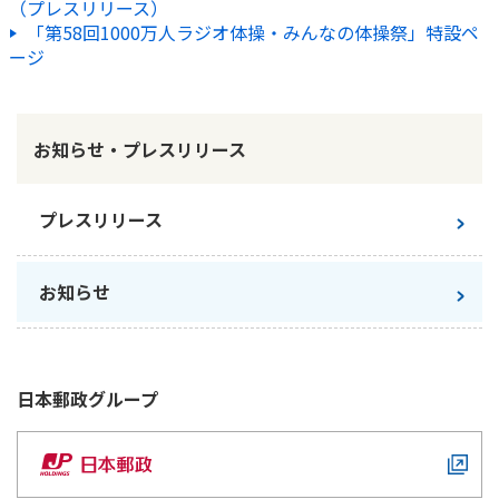
（プレスリリース）
「第58回1000万人ラジオ体操・みんなの体操祭」特設ペ
かんぽ生命について
終身保険
ージ
法人のお客さま向け商品一覧
養老保険
目的から探す
よくあるご質問
かんぽ生命について
かんぽのLifeサポートナビ
定期保険
お手続き一覧
お役立ち情報
学資保険
お知らせ・プレスリリース
きっかけ・できごとから探す
お問い合わせ
かんぽ生命の団体取扱い
長寿支援保険
法人向け資料請求
お見積りシミュレーション
プレスリリース
サステナビリティ
ご挨拶
保険
資料請求
お問い合わせ先
経営理念・経営戦略
医療
お知らせ
マイページでできること
株主・投資家のみなさまへ
会社概要
お金
新規登録
財務情報
子育て
ログイン
採用情報
株主・投資家のみなさまへ
ライフプラン
保険の探し方のポイント
日本郵政
グループ
日本郵政グループとしての取り組み
保険かんたん診断
English
採用情報
これからのライフイベントでかかる費用とは？
CM・オウンドメディア／ソーシャルメディア