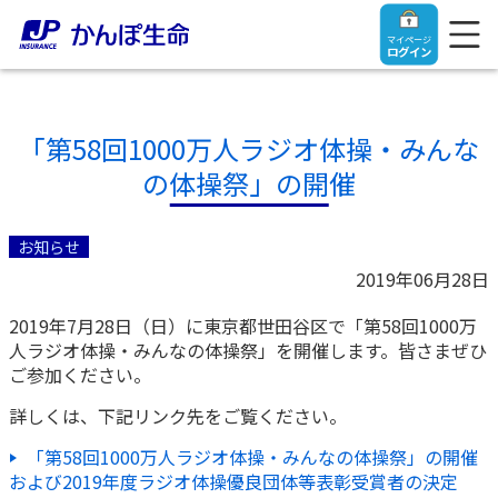
マイページ
ログイン
「第58回1000万人ラジオ体操・みんな
の体操祭」の開催
トップ
お知らせ
ご契約者さま
2019年06月28日
2019年7月28日（日）に東京都世田谷区で「第58回1000万
保険をご検討中のお客さま
ご契約者さま
人ラジオ体操・みんなの体操祭」を開催します。皆さまぜひ
ご参加ください。
マイページログイン
法人のお客さま
保険をご検討中のお客さま
詳しくは、下記リンク先をご覧ください。
「第58回1000万人ラジオ体操・みんなの体操祭」の開催
お役立ち情報
【まずはご相談ください】企業経営でお悩みの方はこ
入院保険金・手術保険金のご請求
および2019年度ラジオ体操優良団体等表彰受賞者の決定
ちら