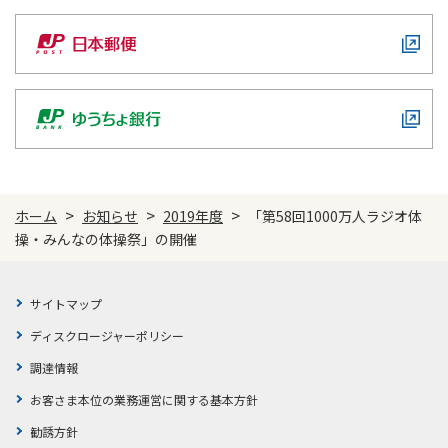
ご契約内容の確認
健康情報
お客さまに関する情報等の確認の取り組み
ご契約手続きの流れ
かんぽブランド
保険料のお払込方法
かんぽアプリ～かんぽの健康と安心を手のひらに～
各種サービス・お知らせ
保険用語集
かんぽプラチナライフサービス
>
>
>
ホーム
お知らせ
2019年度
「第58回1000万人ラジオ体
お問い合わせ
かんぽ生命のサステナビリティ
操・みんなの体操祭」の開催
ご契約のしおり・約款（Web約款）
すこやか健康ラボ
保険用語集
サイトマップ
お問い合わせ
ディスクロージャーポリシー
お客さまの声／お客さまサービス向上の取組み
調達情報
ラジオ体操・みんなの体操
お客さま本位の業務運営に関する基本方針
ラジオ体操ポータルサイト
勧誘方針