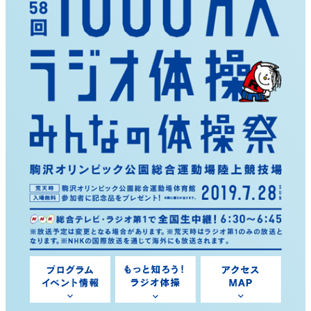
かんぽ生命について
終身保険
法人のお客さま向け商品一覧
養老保険
目的から探す
よくあるご質問
かんぽ生命について
かんぽのLifeサポートナビ
定期保険
お手続き一覧
お役立ち情報
学資保険
きっかけ・できごとから探す
お問い合わせ
かんぽ生命の団体取扱い
長寿支援保険
法人向け資料請求
お見積りシミュレーション
サステナビリティ
ご挨拶
保険
資料請求
お問い合わせ先
経営理念・経営戦略
医療
マイページでできること
株主・投資家のみなさまへ
会社概要
お金
新規登録
財務情報
子育て
ログイン
採用情報
株主・投資家のみなさまへ
ライフプラン
保険の探し方のポイント
日本郵政グループとしての取り組み
保険かんたん診断
English
採用情報
これからのライフイベントでかかる費用とは？
CM・オウンドメディア／ソーシャルメディア