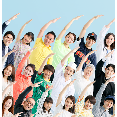
ご契約内容の確認
健康情報
お客さまに関する情報等の確認の取り組み
ご契約手続きの流れ
かんぽブランド
保険料のお払込方法
かんぽアプリ～かんぽの健康と安心を手のひらに～
各種サービス・お知らせ
保険用語集
かんぽプラチナライフサービス
お問い合わせ
かんぽ生命のサステナビリティ
ご契約のしおり・約款（Web約款）
すこやか健康ラボ
保険用語集
お問い合わせ
お客さまの声／お客さまサービス向上の取組み
ラジオ体操・みんなの体操
ラジオ体操ポータルサイト