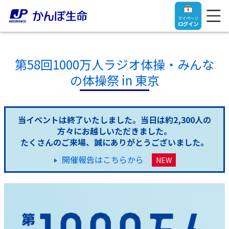
マイページ
ログイン
第58回1000万人ラジオ体操・みんな
の体操祭 in 東京
トップ
当イベントは終了いたしました。当日は約2,300人の
ご契約者さま
方々にお越しいただきました。
たくさんのご来場、誠にありがとうございました。
保険をご検討中のお客さま
ご契約者さま
開催報告はこちらから
NEW
マイページログイン
法人のお客さま
保険をご検討中のお客さま
お役立ち情報
【まずはご相談ください】企業経営でお悩みの方はこ
入院保険金・手術保険金のご請求
ちら