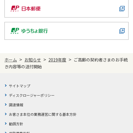
ご契約内容の確認
健康情報
お客さまに関する情報等の確認の取り組み
ご契約手続きの流れ
かんぽブランド
保険料のお払込方法
かんぽアプリ～かんぽの健康と安心を手のひらに～
各種サービス・お知らせ
保険用語集
かんぽプラチナライフサービス
>
>
>
ホーム
お知らせ
2019年度
ご高齢の契約者さまのお手続
お問い合わせ
き内容等の送付開始
かんぽ生命のサステナビリティ
ご契約のしおり・約款（Web約款）
すこやか健康ラボ
保険用語集
サイトマップ
お問い合わせ
ディスクロージャーポリシー
調達情報
お客さまの声／お客さまサービス向上の取組み
お客さま本位の業務運営に関する基本方針
ラジオ体操・みんなの体操
勧誘方針
ラジオ体操ポータルサイト