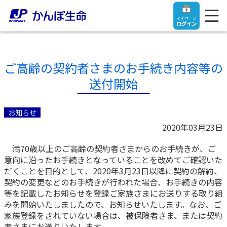
マイページ
ログイン
ご高齢の契約者さまのお手続き内容等の
送付開始
トップ
お知らせ
ご契約者さま
2020年03月23日
満70歳以上のご高齢の契約者さまからのお手続きが、ご
保険をご検討中のお客さま
ご契約者さま
意向に沿ったお手続きとなっていることを改めてご確認いた
だくことを目的として、2020年3月23日以降に契約の解約、
マイページログイン
契約の変更などのお手続きが行われた場合、お手続きの内容
法人のお客さま
保険をご検討中のお客さま
等を記載したお知らせを登録ご家族さまにお送りする取り組
みを開始いたしましたので、お知らせいたします。なお、ご
お役立ち情報
【まずはご相談ください】企業経営でお悩みの方はこ
入院保険金・手術保険金のご請求
家族登録をされていない場合は、被保険者さま、または契約
ちら
者さまにお送りいたします。