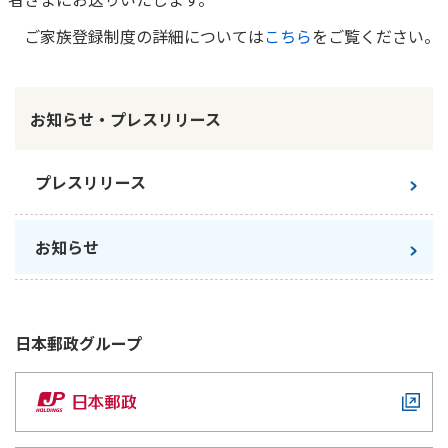
かんぽ生命について
ご家族登録制度の詳細については
こちら
をご覧ください。
終身保険
法人のお客さま向け商品一覧
養老保険
目的から探す
よくあるご質問
かんぽ生命について
かんぽのLifeサポートナビ
定期保険
お手続き一覧
お知らせ・プレスリリース
お役立ち情報
学資保険
きっかけ・できごとから探す
お問い合わせ
かんぽ生命の団体取扱い
長寿支援保険
プレスリリース
法人向け資料請求
お見積りシミュレーション
サステナビリティ
ご挨拶
保険
資料請求
お知らせ
お問い合わせ先
経営理念・経営戦略
医療
マイページでできること
株主・投資家のみなさまへ
会社概要
お金
新規登録
財務情報
子育て
ログイン
採用情報
日本郵政
グループ
株主・投資家のみなさまへ
ライフプラン
保険の探し方のポイント
日本郵政グループとしての取り組み
保険かんたん診断
English
採用情報
これからのライフイベントでかかる費用とは？
CM・オウンドメディア／ソーシャルメディア