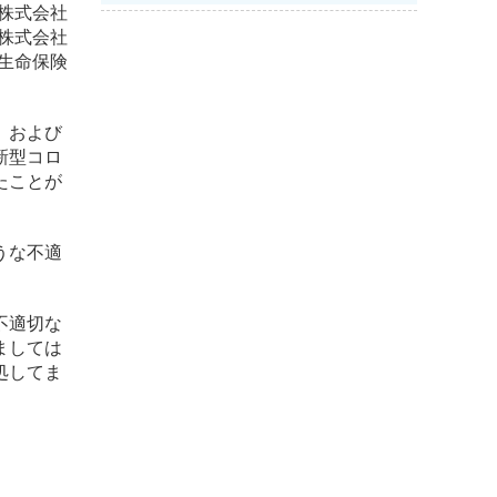
株式会社
株式会社
生命保険
）および
新型コロ
たことが
うな不適
不適切な
ましては
処してま