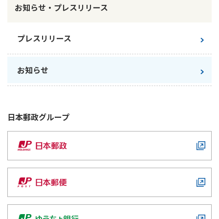
ご契約内容の確認
お知らせ・プレスリリース
健康情報
お客さまに関する情報等の確認の取り組み
プレスリリース
ご契約手続きの流れ
かんぽブランド
保険料のお払込方法
お知らせ
かんぽアプリ～かんぽの健康と安心を手のひらに～
各種サービス・お知らせ
保険用語集
かんぽプラチナライフサービス
お問い合わせ
日本郵政
グループ
かんぽ生命のサステナビリティ
ご契約のしおり・約款（Web約款）
すこやか健康ラボ
保険用語集
お問い合わせ
お客さまの声／お客さまサービス向上の取組み
ラジオ体操・みんなの体操
ラジオ体操ポータルサイト