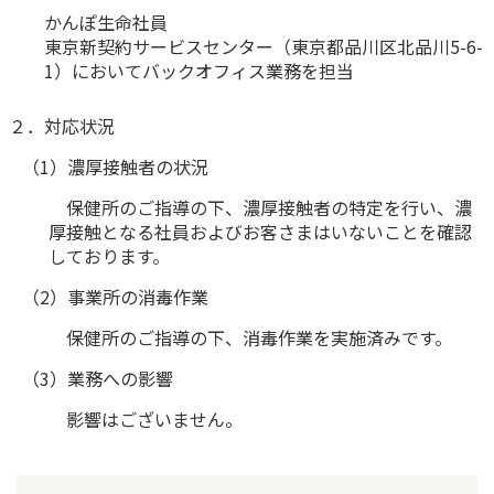
かんぽ生命社員
かんぽ生命について
終身保険
東京新契約サービスセンター（東京都品川区北品川5-6-
法人のお客さま向け商品一覧
1）においてバックオフィス業務を担当
養老保険
目的から探す
よくあるご質問
かんぽ生命について
かんぽのLifeサポートナビ
定期保険
お手続き一覧
２．対応状況
お役立ち情報
学資保険
きっかけ・できごとから探す
（1）濃厚接触者の状況
お問い合わせ
かんぽ生命の団体取扱い
長寿支援保険
法人向け資料請求
保健所のご指導の下、濃厚接触者の特定を行い、濃
お見積りシミュレーション
厚接触となる社員およびお客さまはいないことを確認
サステナビリティ
ご挨拶
保険
資料請求
しております。
お問い合わせ先
経営理念・経営戦略
医療
マイページでできること
（2）事業所の消毒作業
株主・投資家のみなさまへ
会社概要
お金
新規登録
保健所のご指導の下、消毒作業を実施済みです。
財務情報
子育て
ログイン
採用情報
（3）業務への影響
株主・投資家のみなさまへ
ライフプラン
保険の探し方のポイント
日本郵政グループとしての取り組み
影響はございません。
保険かんたん診断
English
採用情報
これからのライフイベントでかかる費用とは？
CM・オウンドメディア／ソーシャルメディア