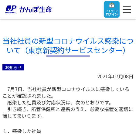
マイページ
ログイン
当社社員の新型コロナウイルス感染につ
いて（東京新契約サービスセンター）
トップ
お知らせ
ご契約者さま
2021年07月08日
7月7日、当社社員が新型コロナウイルスに感染している
保険をご検討中のお客さま
ご契約者さま
ことが確認されました。
感染した社員及び対応状況は、次のとおりです。
マイページログイン
引き続き、所管保健所と連携のうえ、必要な措置を適切に
法人のお客さま
保険をご検討中のお客さま
講じてまいります。
お役立ち情報
【まずはご相談ください】企業経営でお悩みの方はこ
入院保険金・手術保険金のご請求
１．感染した社員
ちら