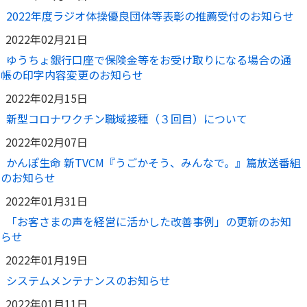
ご契約内容の確認
健康情報
2022年度ラジオ体操優良団体等表彰の推薦受付のお知らせ
お客さまに関する情報等の確認の取り組み
2022年02月21日
ゆうちょ銀行口座で保険金等をお受け取りになる場合の通
ご契約手続きの流れ
帳の印字内容変更のお知らせ
かんぽブランド
保険料のお払込方法
2022年02月15日
かんぽアプリ～かんぽの健康と安心を手のひらに～
各種サービス・お知らせ
新型コロナワクチン職域接種（３回目）について
保険用語集
かんぽプラチナライフサービス
2022年02月07日
お問い合わせ
かんぽ生命 新TVCM『うごかそう、みんなで。』篇放送番組
かんぽ生命のサステナビリティ
ご契約のしおり・約款（Web約款）
のお知らせ
すこやか健康ラボ
保険用語集
2022年01月31日
お問い合わせ
「お客さまの声を経営に活かした改善事例」の更新のお知
らせ
お客さまの声／お客さまサービス向上の取組み
2022年01月19日
ラジオ体操・みんなの体操
システムメンテナンスのお知らせ
ラジオ体操ポータルサイト
2022年01月11日