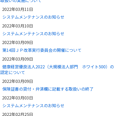
取扱いの実施について
かんぽ生命について
2022年03月11日
終身保険
法人のお客さま向け商品一覧
システムメンテナンスのお知らせ
養老保険
目的から探す
よくあるご質問
かんぽ生命について
かんぽのLifeサポートナビ
2022年03月10日
定期保険
お手続き一覧
お役立ち情報
システムメンテナンスのお知らせ
学資保険
きっかけ・できごとから探す
お問い合わせ
かんぽ生命の団体取扱い
2022年03月09日
長寿支援保険
法人向け資料請求
第14回ＪＰ改革実行委員会の開催について
お見積りシミュレーション
サステナビリティ
ご挨拶
保険
2022年03月09日
資料請求
お問い合わせ先
経営理念・経営戦略
医療
健康経営優良法人2022（大規模法人部門 ホワイト500）の
マイページでできること
株主・投資家のみなさまへ
認定について
会社概要
お金
新規登録
財務情報
2022年03月09日
子育て
ログイン
採用情報
保険証書の貸付・弁済欄に記載する取扱いの終了
株主・投資家のみなさまへ
ライフプラン
保険の探し方のポイント
日本郵政グループとしての取り組み
2022年03月03日
保険かんたん診断
English
システムメンテナンスのお知らせ
採用情報
これからのライフイベントでかかる費用とは？
CM・オウンドメディア／ソーシャルメディア
2022年02月25日