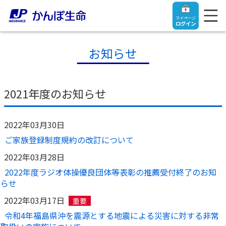
マイページ
ログイン
お知らせ
トップ
2021年度のお知らせ
ご契約者さま
2022年03月30日
ご家族登録制度規約の改訂について
保険をご検討中のお客さま
ご契約者さま
2022年03月28日
2022年度ラジオ体操優良団体等表彰の推薦受付終了のお知
マイページログイン
法人のお客さま
保険をご検討中のお客さま
らせ
2022年03月17日
重要
お役立ち情報
【まずはご相談ください】企業経営でお悩みの方はこ
入院保険金・手術保険金のご請求
令和4年福島県沖を震源とする地震による災害に対する非常
ちら