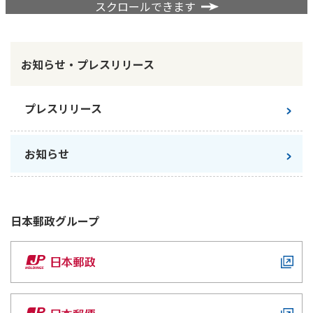
ご契約内容の確認
スクロールできます
健康情報
お客さまに関する情報等の確認の取り組み
お知らせ・プレスリリース
ご契約手続きの流れ
かんぽブランド
保険料のお払込方法
かんぽアプリ～かんぽの健康と安心を手のひらに～
プレスリリース
各種サービス・お知らせ
保険用語集
かんぽプラチナライフサービス
お知らせ
お問い合わせ
かんぽ生命のサステナビリティ
ご契約のしおり・約款（Web約款）
すこやか健康ラボ
保険用語集
日本郵政
グループ
お問い合わせ
お客さまの声／お客さまサービス向上の取組み
ラジオ体操・みんなの体操
ラジオ体操ポータルサイト