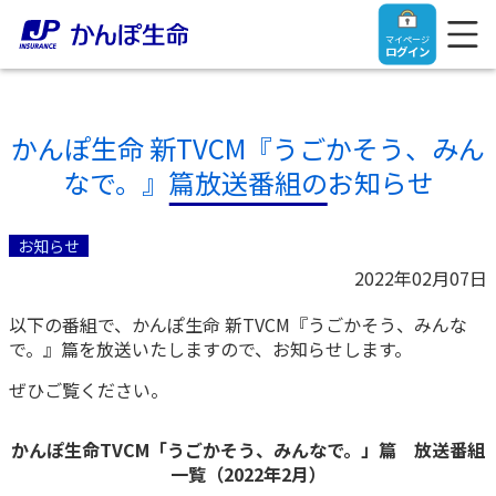
マイページ
ログイン
かんぽ生命 新TVCM『うごかそう、みん
なで。』篇放送番組のお知らせ
トップ
お知らせ
ご契約者さま
2022年02月07日
以下の番組で、かんぽ生命 新TVCM『うごかそう、みんな
保険をご検討中のお客さま
ご契約者さま
で。』篇を放送いたしますので、お知らせします。
ぜひご覧ください。
マイページログイン
法人のお客さま
保険をご検討中のお客さま
かんぽ生命TVCM「うごかそう、みんなで。」篇 放送番組
お役立ち情報
【まずはご相談ください】企業経営でお悩みの方はこ
入院保険金・手術保険金のご請求
一覧（2022年2月）
ちら