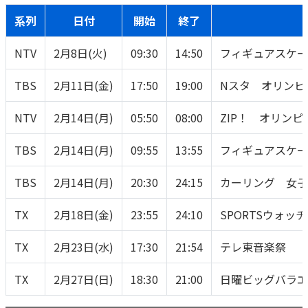
系列
日付
開始
終了
かんぽ生命について
終身保険
法人のお客さま向け商品一覧
養老保険
NTV
2月8日(火)
09:30
14:50
フィギュアスケー
目的から探す
よくあるご質問
かんぽ生命について
かんぽのLifeサポートナビ
定期保険
お手続き一覧
お役立ち情報
TBS
2月11日(金)
17:50
19:00
Nスタ オリンピ
学資保険
きっかけ・できごとから探す
お問い合わせ
かんぽ生命の団体取扱い
長寿支援保険
NTV
2月14日(月)
05:50
08:00
ZIP！ オリン
法人向け資料請求
お見積りシミュレーション
サステナビリティ
ご挨拶
保険
TBS
2月14日(月)
09:55
13:55
フィギュアスケー
資料請求
お問い合わせ先
経営理念・経営戦略
医療
TBS
2月14日(月)
20:30
24:15
カーリング 女子
マイページでできること
株主・投資家のみなさまへ
会社概要
お金
新規登録
TX
2月18日(金)
23:55
24:10
SPORTSウォ
財務情報
子育て
ログイン
採用情報
株主・投資家のみなさまへ
ライフプラン
保険の探し方のポイント
TX
2月23日(水)
17:30
21:54
テレ東音楽祭
日本郵政グループとしての取り組み
保険かんたん診断
English
TX
2月27日(日)
18:30
21:00
日曜ビッグバラエ
採用情報
これからのライフイベントでかかる費用とは？
CM・オウンドメディア／ソーシャルメディア