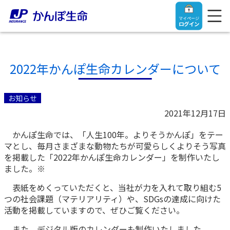
マイページ
ログイン
2022年かんぽ生命カレンダーについて
トップ
お知らせ
2021年12月17日
ご契約者さま
かんぽ生命では、「人生100年。よりそうかんぽ」をテー
マとし、毎月さまざまな動物たちが可愛らしくよりそう写真
保険をご検討中のお客さま
ご契約者さま
を掲載した「2022年かんぽ生命カレンダー」を制作いたし
ました。※
マイページログイン
法人のお客さま
保険をご検討中のお客さま
表紙をめくっていただくと、当社が力を入れて取り組む5
つの社会課題（マテリアリティ）や、SDGsの達成に向けた
活動を掲載していますので、ぜひご覧ください。
お役立ち情報
【まずはご相談ください】企業経営でお悩みの方はこ
入院保険金・手術保険金のご請求
ちら
また、デジタル版のカレンダーも制作いたしました。