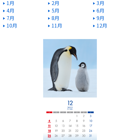
ご契約内容の確認
1月
2月
3月
健康情報
4月
5月
6月
お客さまに関する情報等の確認の取り組み
7月
8月
9月
10月
11月
12月
ご契約手続きの流れ
かんぽブランド
保険料のお払込方法
かんぽアプリ～かんぽの健康と安心を手のひらに～
各種サービス・お知らせ
保険用語集
かんぽプラチナライフサービス
お問い合わせ
かんぽ生命のサステナビリティ
ご契約のしおり・約款（Web約款）
すこやか健康ラボ
保険用語集
お問い合わせ
お客さまの声／お客さまサービス向上の取組み
ラジオ体操・みんなの体操
ラジオ体操ポータルサイト