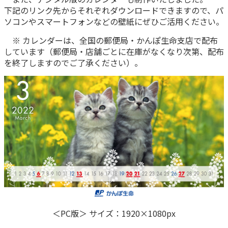
下記のリンク先からそれぞれダウンロードできますので、パ
かんぽ生命について
終身保険
ソコンやスマートフォンなどの壁紙にぜひご活用ください。
法人のお客さま向け商品一覧
養老保険
※ カレンダーは、全国の郵便局・かんぽ生命支店で配布
目的から探す
よくあるご質問
かんぽ生命について
かんぽのLifeサポートナビ
定期保険
しています（郵便局・店舗ごとに在庫がなくなり次第、配布
お手続き一覧
お役立ち情報
を終了しますのでご了承ください）。
学資保険
きっかけ・できごとから探す
お問い合わせ
かんぽ生命の団体取扱い
長寿支援保険
法人向け資料請求
お見積りシミュレーション
サステナビリティ
ご挨拶
保険
資料請求
お問い合わせ先
経営理念・経営戦略
医療
マイページでできること
株主・投資家のみなさまへ
会社概要
お金
新規登録
財務情報
子育て
ログイン
採用情報
株主・投資家のみなさまへ
ライフプラン
保険の探し方のポイント
日本郵政グループとしての取り組み
保険かんたん診断
English
採用情報
これからのライフイベントでかかる費用とは？
＜PC版＞ サイズ：1920×1080px
CM・オウンドメディア／ソーシャルメディア