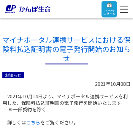
マイページ
ログイン
マイナポータル連携サービスにおける保
険料払込証明書の電子発行開始のお知ら
トップ
せ
ご契約者さま
お知らせ
2021年10月08日
保険をご検討中のお客さま
ご契約者さま
2021年10月14日より、マイナポータル連携サービスを利
用した、保険料払込証明書の電子発行を開始いたします。
マイページログイン
法人のお客さま
保険をご検討中のお客さま
※一部契約を除く
詳しくは
こちら
をご覧ください。
お役立ち情報
【まずはご相談ください】企業経営でお悩みの方はこ
入院保険金・手術保険金のご請求
ちら