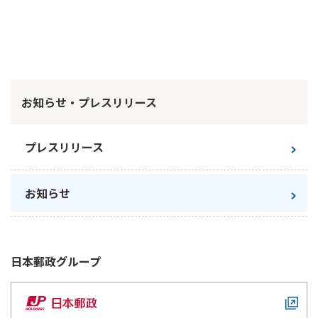
かんぽ生命について
終身保険
法人のお客さま向け商品一覧
養老保険
目的から探す
よくあるご質問
かんぽ生命について
かんぽのLifeサポートナビ
定期保険
お手続き一覧
お役立ち情報
学資保険
お知らせ・プレスリリース
きっかけ・できごとから探す
お問い合わせ
かんぽ生命の団体取扱い
長寿支援保険
法人向け資料請求
お見積りシミュレーション
プレスリリース
サステナビリティ
ご挨拶
保険
資料請求
お問い合わせ先
経営理念・経営戦略
医療
マイページでできること
お知らせ
株主・投資家のみなさまへ
会社概要
お金
新規登録
財務情報
子育て
ログイン
採用情報
株主・投資家のみなさまへ
ライフプラン
保険の探し方のポイント
日本郵政
グループ
日本郵政グループとしての取り組み
保険かんたん診断
English
採用情報
これからのライフイベントでかかる費用とは？
CM・オウンドメディア／ソーシャルメディア