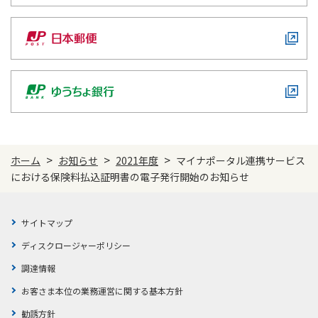
ご契約内容の確認
健康情報
お客さまに関する情報等の確認の取り組み
ご契約手続きの流れ
かんぽブランド
保険料のお払込方法
かんぽアプリ～かんぽの健康と安心を手のひらに～
各種サービス・お知らせ
保険用語集
かんぽプラチナライフサービス
お問い合わせ
>
>
>
ホーム
お知らせ
2021年度
マイナポータル連携サービス
かんぽ生命のサステナビリティ
における保険料払込証明書の電子発行開始のお知らせ
ご契約のしおり・約款（Web約款）
すこやか健康ラボ
保険用語集
サイトマップ
お問い合わせ
ディスクロージャーポリシー
お客さまの声／お客さまサービス向上の取組み
調達情報
ラジオ体操・みんなの体操
お客さま本位の業務運営に関する基本方針
ラジオ体操ポータルサイト
勧誘方針