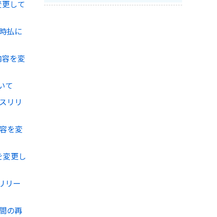
変更して
時払に
内容を変
いて
スリリ
内容を変
を変更し
リリー
間の再