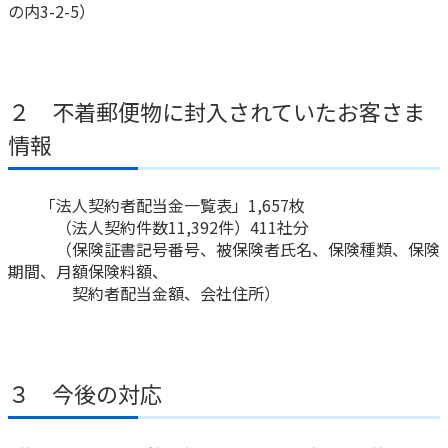
ご契約内容の確認
の内3-2-5）
健康情報
お客さまに関する情報等の確認の取り組み
ご契約手続きの流れ
２ 不着郵便物に封入されていたお客さま
かんぽブランド
保険料のお払込方法
情報
かんぽアプリ～かんぽの健康と安心を手のひらに～
各種サービス・お知らせ
保険用語集
かんぽプラチナライフサービス
「法人契約者配当金一覧表」1,657枚
お問い合わせ
（法人契約件数11,392件）411社分
かんぽ生命のサステナビリティ
（保険証書記号番号、被保険者氏名、保険種類、保険
ご契約のしおり・約款（Web約款）
すこやか健康ラボ
期間、月額保険料額、
保険用語集
契約者配当金額、会社住所）
お問い合わせ
お客さまの声／お客さまサービス向上の取組み
３ 今後の対応
ラジオ体操・みんなの体操
ラジオ体操ポータルサイト