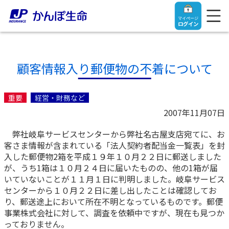
マイページ
ログイン
顧客情報入り郵便物の不着について
トップ
重要
経営・財務など
2007年11月07日
ご契約者さま
弊社岐阜サービスセンターから弊社名古屋支店宛てに、お
客さま情報が含まれている「法人契約者配当金一覧表」を封
保険をご検討中のお客さま
ご契約者さま
入した郵便物2箱を平成１９年１０月２２日に郵送しました
が、うち1箱は１０月２４日に届いたものの、他の1箱が届
いていないことが１１月１日に判明しました。岐阜サービス
マイページログイン
法人のお客さま
保険をご検討中のお客さま
センターから１０月２２日に差し出したことは確認してお
り、郵送途上において所在不明となっているものです。郵便
事業株式会社に対して、調査を依頼中ですが、現在も見つか
お役立ち情報
【まずはご相談ください】企業経営でお悩みの方はこ
入院保険金・手術保険金のご請求
っておりません。
ちら