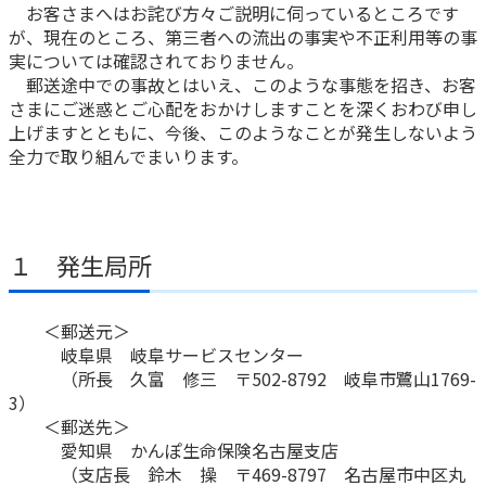
お客さまへはお詫び方々ご説明に伺っているところです
かんぽ生命について
が、現在のところ、第三者への流出の事実や不正利用等の事
終身保険
実については確認されておりません。
法人のお客さま向け商品一覧
養老保険
郵送途中での事故とはいえ、このような事態を招き、お客
目的から探す
よくあるご質問
かんぽ生命について
かんぽのLifeサポートナビ
さまにご迷惑とご心配をおかけしますことを深くおわび申し
定期保険
お手続き一覧
お役立ち情報
上げますとともに、今後、このようなことが発生しないよう
学資保険
きっかけ・できごとから探す
全力で取り組んでまいります。
お問い合わせ
かんぽ生命の団体取扱い
長寿支援保険
法人向け資料請求
お見積りシミュレーション
サステナビリティ
ご挨拶
保険
資料請求
１ 発生局所
お問い合わせ先
経営理念・経営戦略
医療
マイページでできること
株主・投資家のみなさまへ
会社概要
お金
新規登録
＜郵送元＞
財務情報
子育て
岐阜県 岐阜サービスセンター
ログイン
採用情報
株主・投資家のみなさまへ
ライフプラン
（所長 久富 修三 〒502-8792 岐阜市鷺山1769-
保険の探し方のポイント
3）
日本郵政グループとしての取り組み
保険かんたん診断
＜郵送先＞
English
採用情報
愛知県 かんぽ生命保険名古屋支店
これからのライフイベントでかかる費用とは？
（支店長 鈴木 操 〒469-8797 名古屋市中区丸
CM・オウンドメディア／ソーシャルメディア