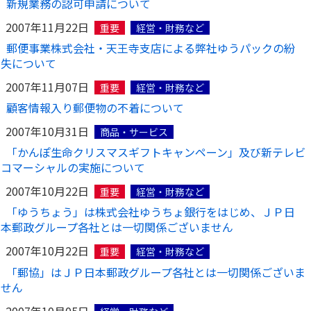
新規業務の認可申請について
ご契約内容の確認
健康情報
2007年11月22日
お客さまに関する情報等の確認の取り組み
重要
経営・財務など
郵便事業株式会社・天王寺支店による弊社ゆうパックの紛
失について
ご契約手続きの流れ
かんぽブランド
2007年11月07日
保険料のお払込方法
重要
経営・財務など
かんぽアプリ～かんぽの健康と安心を手のひらに～
顧客情報入り郵便物の不着について
各種サービス・お知らせ
2007年10月31日
保険用語集
商品・サービス
かんぽプラチナライフサービス
「かんぽ生命クリスマスギフトキャンペーン」及び新テレビ
お問い合わせ
かんぽ生命のサステナビリティ
コマーシャルの実施について
ご契約のしおり・約款（Web約款）
すこやか健康ラボ
2007年10月22日
重要
経営・財務など
保険用語集
「ゆうちょう」は株式会社ゆうちょ銀行をはじめ、ＪＰ日
お問い合わせ
本郵政グループ各社とは一切関係ございません
2007年10月22日
重要
経営・財務など
お客さまの声／お客さまサービス向上の取組み
「郵協」はＪＰ日本郵政グループ各社とは一切関係ございま
ラジオ体操・みんなの体操
せん
ラジオ体操ポータルサイト
2007年10月05日