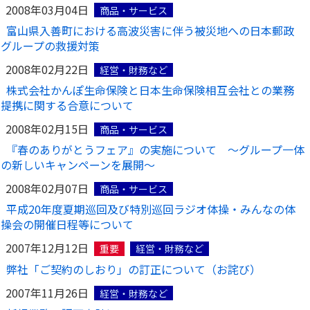
2008年03月04日
商品・サービス
かんぽ生命について
終身保険
富山県入善町における高波災害に伴う被災地への日本郵政
法人のお客さま向け商品一覧
グループの救援対策
養老保険
目的から探す
よくあるご質問
かんぽ生命について
かんぽのLifeサポートナビ
2008年02月22日
定期保険
経営・財務など
お手続き一覧
お役立ち情報
株式会社かんぽ生命保険と日本生命保険相互会社との業務
学資保険
きっかけ・できごとから探す
提携に関する合意について
お問い合わせ
かんぽ生命の団体取扱い
長寿支援保険
2008年02月15日
法人向け資料請求
商品・サービス
お見積りシミュレーション
サステナビリティ
『春のありがとうフェア』の実施について ～グループ一体
ご挨拶
保険
資料請求
の新しいキャンペーンを展開～
お問い合わせ先
経営理念・経営戦略
医療
マイページでできること
2008年02月07日
株主・投資家のみなさまへ
商品・サービス
会社概要
お金
新規登録
平成20年度夏期巡回及び特別巡回ラジオ体操・みんなの体
財務情報
子育て
操会の開催日程等について
ログイン
採用情報
株主・投資家のみなさまへ
ライフプラン
保険の探し方のポイント
2007年12月12日
重要
経営・財務など
日本郵政グループとしての取り組み
保険かんたん診断
弊社「ご契約のしおり」の訂正について（お詫び）
English
採用情報
これからのライフイベントでかかる費用とは？
2007年11月26日
経営・財務など
CM・オウンドメディア／ソーシャルメディア