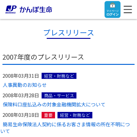
マイページ
ログイン
プレスリリース
トップ
2007年度のプレスリリース
ご契約者さま
2008年03月31日
経営・財務など
人事異動のお知らせ
保険をご検討中のお客さま
ご契約者さま
2008年03月28日
商品・サービス
保険料口座払込みの対象金融機関拡大について
マイページログイン
法人のお客さま
保険をご検討中のお客さま
2008年03月18日
重要
経営・財務など
簡易生命保険法人契約に係るお客さま情報の所在不明につ
お役立ち情報
【まずはご相談ください】企業経営でお悩みの方はこ
入院保険金・手術保険金のご請求
いて
ちら