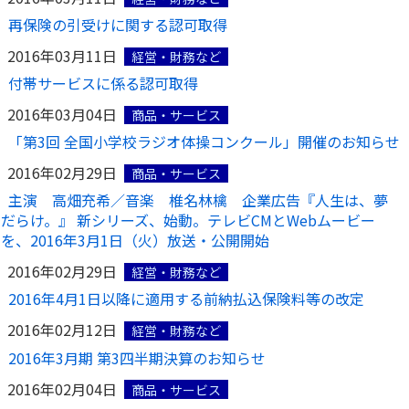
ご契約内容の確認
健康情報
再保険の引受けに関する認可取得
お客さまに関する情報等の確認の取り組み
2016年03月11日
経営・財務など
付帯サービスに係る認可取得
ご契約手続きの流れ
かんぽブランド
2016年03月04日
保険料のお払込方法
商品・サービス
かんぽアプリ～かんぽの健康と安心を手のひらに～
「第3回 全国小学校ラジオ体操コンクール」開催のお知らせ
各種サービス・お知らせ
2016年02月29日
保険用語集
商品・サービス
かんぽプラチナライフサービス
主演 高畑充希／音楽 椎名林檎 企業広告『人生は、夢
お問い合わせ
かんぽ生命のサステナビリティ
だらけ。』 新シリーズ、始動。テレビCMとWebムービー
ご契約のしおり・約款（Web約款）
を、2016年3月1日（火）放送・公開開始
すこやか健康ラボ
保険用語集
2016年02月29日
経営・財務など
お問い合わせ
2016年4月1日以降に適用する前納払込保険料等の改定
2016年02月12日
経営・財務など
お客さまの声／お客さまサービス向上の取組み
2016年3月期 第3四半期決算のお知らせ
ラジオ体操・みんなの体操
2016年02月04日
ラジオ体操ポータルサイト
商品・サービス