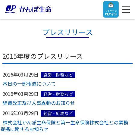
マイページ
ログイン
プレスリリース
トップ
2015年度のプレスリリース
ご契約者さま
2016年03月29日
経営・財務など
本日の一部報道について
保険をご検討中のお客さま
ご契約者さま
2016年03月29日
経営・財務など
組織改正及び人事異動のお知らせ
マイページログイン
法人のお客さま
保険をご検討中のお客さま
2016年03月29日
経営・財務など
株式会社かんぽ生命保険と第一生命保険株式会社との業務
お役立ち情報
【まずはご相談ください】企業経営でお悩みの方はこ
入院保険金・手術保険金のご請求
提携に関するお知らせ
ちら