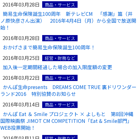
2016年03月28日
商品・サービス
かんぽ生命について
終身保険
簡易生命保険誕生100周年 新テレビCM 「感謝」篇（井
法人のお客さま向け商品一覧
ノ原快彦さん出演） 2016年4月4日（月）から全国で放送開
養老保険
始！
目的から探す
よくあるご質問
かんぽ生命について
かんぽのLifeサポートナビ
定期保険
お手続き一覧
2016年03月28日
お役立ち情報
商品・サービス
学資保険
きっかけ・できごとから探す
おかげさまで簡易生命保険誕生100周年！
お問い合わせ
かんぽ生命の団体取扱い
長寿支援保険
2016年03月25日
法人向け資料請求
経営・財務など
お見積りシミュレーション
サステナビリティ
加入後一定期間経過した場合の加入限度額の変更
ご挨拶
保険
資料請求
お問い合わせ先
経営理念・経営戦略
医療
2016年03月22日
商品・サービス
マイページでできること
株主・投資家のみなさまへ
かんぽ生命presents DREAMS COME TRUE 裏ドリワンダー
会社概要
お金
新規登録
ランド2016 特別協賛のお知らせ
財務情報
子育て
ログイン
採用情報
2016年03月14日
商品・サービス
株主・投資家のみなさまへ
ライフプラン
保険の探し方のポイント
かんぽ Eat ＆ Smile プロジェクト × よしもと 第8回沖縄
日本郵政グループとしての取り組み
保険かんたん診断
国際映画祭 JIMOT CM COMPETITION「Eat & Smile部門」
English
採用情報
WEB投票開始！
これからのライフイベントでかかる費用とは？
CM・オウンドメディア／ソーシャルメディア
2016年03月11日
経営・財務など