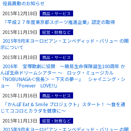
役員異動のお知らせ
2015年12月18日
商品・サービス
「平成２７年度東京都スポーツ推進企業」認定の取得
2015年11月19日
経営・財務など
2015年9月末ヨーロピアン・エンベディッド・バリュー の開
示について
2015年11月18日
商品・サービス
2016年 宝塚歌劇に協賛 ～簡易生命保険誕生100周年 か
んぽ生命ドリームシアター ～ ロック・ミュージカル
『NOBUNAGA＜信長＞ －下天の夢－』 シャイニング・シ
ョー 『Forever LOVE!!』
2015年11月16日
商品・サービス
「かんぽ Eat & Smile プロジェクト」スタート！ ～食を通
じてココロとカラダを健康に～
2015年11月13日
経営・財務など
2015年9月末ヨーロピアン・エンベディッド・バリュー の開