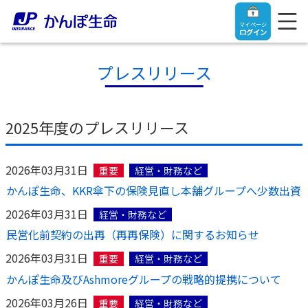
マイページ
ログイン
プレスリリース
トップ
2025年度のプレスリリース
ご契約者さま
2026年03月31日
重要
経営・財務など
かんぽ生命、KKR傘下の保険見直し本舗グループへ少数出資
保険をご検討中のお客さま
ご契約者さま
2026年03月31日
経営・財務など
民営化前契約の出再（再再保険）に関するお知らせ
マイページログイン
法人のお客さま
保険をご検討中のお客さま
2026年03月31日
重要
経営・財務など
かんぽ生命及びAshmoreグループの戦略的提携について
お役立ち情報
【まずはご相談ください】企業経営でお悩みの方はこ
入院保険金・手術保険金のご請求
2026年03月26日
重要
経営・財務など
ちら