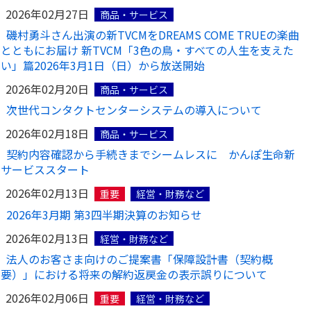
2026年02月27日
商品・サービス
かんぽジャンクション
磯村勇斗さん出演の新TVCMをDREAMS COME TRUEの楽曲
とともにお届け 新TVCM「3色の鳥・すべての人生を支えた
い」篇2026年3月1日（日）から放送開始
2026年02月20日
商品・サービス
次世代コンタクトセンターシステムの導入について
2026年02月18日
商品・サービス
契約内容確認から手続きまでシームレスに かんぽ生命新
サービススタート
2026年02月13日
重要
経営・財務など
2026年3月期 第3四半期決算のお知らせ
2026年02月13日
経営・財務など
法人のお客さま向けのご提案書「保障設計書（契約概
要）」における将来の解約返戻金の表示誤りについて
2026年02月06日
重要
経営・財務など