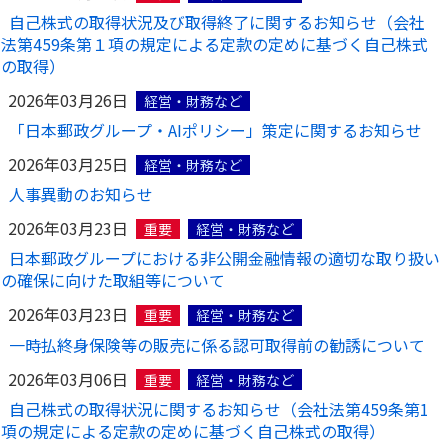
自己株式の取得状況及び取得終了に関するお知らせ（会社
かんぽ生命について
終身保険
法第459条第１項の規定による定款の定めに基づく自己株式
法人のお客さま向け商品一覧
の取得）
養老保険
目的から探す
よくあるご質問
かんぽ生命について
かんぽのLifeサポートナビ
2026年03月26日
定期保険
経営・財務など
お手続き一覧
お役立ち情報
「日本郵政グループ・AIポリシー」策定に関するお知らせ
学資保険
きっかけ・できごとから探す
お問い合わせ
かんぽ生命の団体取扱い
2026年03月25日
長寿支援保険
経営・財務など
法人向け資料請求
人事異動のお知らせ
お見積りシミュレーション
サステナビリティ
ご挨拶
保険
2026年03月23日
資料請求
重要
経営・財務など
お問い合わせ先
経営理念・経営戦略
医療
日本郵政グループにおける非公開金融情報の適切な取り扱い
マイページでできること
株主・投資家のみなさまへ
の確保に向けた取組等について
会社概要
お金
新規登録
財務情報
子育て
2026年03月23日
重要
経営・財務など
ログイン
採用情報
一時払終身保険等の販売に係る認可取得前の勧誘について
株主・投資家のみなさまへ
ライフプラン
保険の探し方のポイント
日本郵政グループとしての取り組み
2026年03月06日
重要
経営・財務など
保険かんたん診断
English
自己株式の取得状況に関するお知らせ（会社法第459条第1
採用情報
これからのライフイベントでかかる費用とは？
項の規定による定款の定めに基づく自己株式の取得）
CM・オウンドメディア／ソーシャルメディア