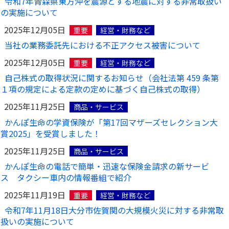
令和7年青森県東方沖を震源とする地震に対する非常取扱い
の実施について
2025年12月05日
重要
経営・財務など
当社の業務委託先における不正アクセス被害について
2025年12月05日
重要
経営・財務など
自己株式の取得状況に関するお知らせ（会社法第 459 条第
１項の規定による定款の定めに基づく自己株式の取得）
2025年11月25日
商品・サービス
かんぽ生命の学資保険が「第17回マザーズセレクション大
賞2025」を受賞しました！
2025年11月25日
商品・サービス
かんぽ生命の電話で簡単・迅速な保険金請求の新サービ
ス タクシー車内の情報番組で紹介
2025年11月19日
重要
経営・財務など
令和7年11月18日大分市佐賀関の大規模火災に対する非常取
扱いの実施について