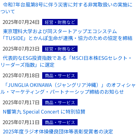
令和7年台風第8号に伴う災害に対する非常取扱いの実施に
ついて
2025年07月24日
経営・財務など
東京理科大学および同スタートアップエコシステム
「TUSIDE」とかんぽ生命が連携・協力のための協定を締結
2025年07月23日
経営・財務など
代表的なESG投資指数である「MSCI日本株ESGセレクト・
リーダーズ指数」に選定
2025年07月18日
商品・サービス
「JUNGLIA OKINAWA（ジャングリア沖縄）」のオフィシャ
ル・マーケティング・パートナーシップ締結のお知らせ
2025年07月17日
商品・サービス
N響第九 Special Concert に特別協賛
2025年07月11日
商品・サービス
2025年度ラジオ体操優良団体等表彰受賞者の決定