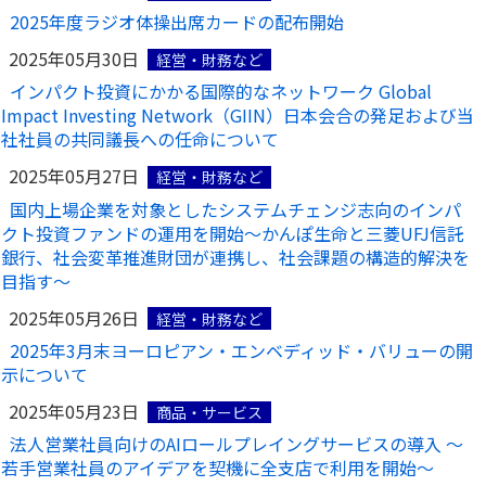
2025年度ラジオ体操出席カードの配布開始
2025年05月30日
経営・財務など
インパクト投資にかかる国際的なネットワーク Global
Impact Investing Network（GIIN）日本会合の発足および当
社社員の共同議長への任命について
2025年05月27日
経営・財務など
国内上場企業を対象としたシステムチェンジ志向のインパ
クト投資ファンドの運用を開始～かんぽ生命と三菱UFJ信託
銀行、社会変革推進財団が連携し、社会課題の構造的解決を
目指す～
2025年05月26日
経営・財務など
2025年3月末ヨーロピアン・エンベディッド・バリューの開
示について
2025年05月23日
商品・サービス
法人営業社員向けのAIロールプレイングサービスの導入 ～
若手営業社員のアイデアを契機に全支店で利用を開始～