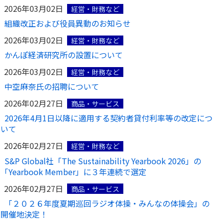
ご契約内容の確認
2026年03月02日
経営・財務など
健康情報
お客さまに関する情報等の確認の取り組み
組織改正および役員異動のお知らせ
2026年03月02日
経営・財務など
ご契約手続きの流れ
かんぽ経済研究所の設置について
かんぽブランド
保険料のお払込方法
2026年03月02日
かんぽアプリ～かんぽの健康と安心を手のひらに～
経営・財務など
各種サービス・お知らせ
中空麻奈氏の招聘について
保険用語集
かんぽプラチナライフサービス
2026年02月27日
商品・サービス
お問い合わせ
2026年4月1日以降に適用する契約者貸付利率等の改定につ
かんぽ生命のサステナビリティ
ご契約のしおり・約款（Web約款）
いて
すこやか健康ラボ
保険用語集
2026年02月27日
経営・財務など
お問い合わせ
S&P Global社「The Sustainability Yearbook 2026」の
「Yearbook Member」に３年連続で選定
お客さまの声／お客さまサービス向上の取組み
2026年02月27日
商品・サービス
ラジオ体操・みんなの体操
「２０２６年度夏期巡回ラジオ体操・みんなの体操会」の
ラジオ体操ポータルサイト
開催地決定！