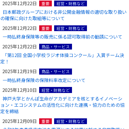
2025年12月22日
重要
経営・財務など
日本郵政グループにおける非公開金融情報の適切な取り扱い
の確保に向けた取組等について
2025年12月22日
重要
経営・財務など
一時払終身保険等の販売に係る認可取得前の勧誘について
2025年12月22日
商品・サービス
「第12回 全国小学校ラジオ体操コンクール」入賞チーム決
定！
2025年12月19日
商品・サービス
一時払終身保険の保険料率改定について
2025年12月10日
経営・財務など
神戸大学とかんぽ生命がアカデミアを核とするイノベーシ
ョン・エコシステムの活性化に向けた連携・協力のための協
定を締結
2025年12月09日
重要
経営・財務など