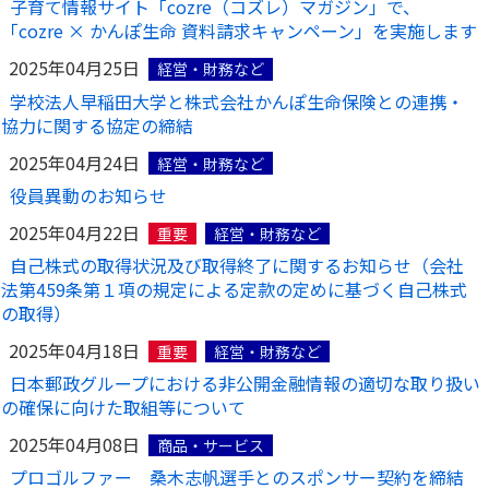
子育て情報サイト「cozre（コズレ）マガジン」で、
「cozre × かんぽ生命 資料請求キャンペーン」を実施します
2025年04月25日
経営・財務など
学校法人早稲田大学と株式会社かんぽ生命保険との連携・
協力に関する協定の締結
2025年04月24日
経営・財務など
役員異動のお知らせ
2025年04月22日
重要
経営・財務など
自己株式の取得状況及び取得終了に関するお知らせ（会社
法第459条第１項の規定による定款の定めに基づく自己株式
の取得）
2025年04月18日
重要
経営・財務など
日本郵政グループにおける非公開金融情報の適切な取り扱い
の確保に向けた取組等について
2025年04月08日
商品・サービス
プロゴルファー 桑木志帆選手とのスポンサー契約を締結