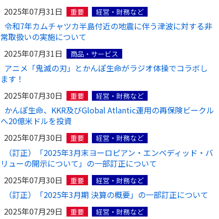
2025年07月31日
重要
経営・財務など
令和7年カムチャツカ半島付近の地震に伴う津波に対する非
常取扱いの実施について
2025年07月31日
商品・サービス
アニメ「鬼滅の刃」とかんぽ生命がラジオ体操でコラボし
ます！
2025年07月30日
重要
経営・財務など
かんぽ生命、KKR及びGlobal Atlantic運用の再保険ビークル
へ20億米ドルを投資
2025年07月30日
重要
経営・財務など
（訂正）「2025年3月末ヨーロピアン・エンベディッド・バ
リューの開示について」の一部訂正について
2025年07月30日
重要
経営・財務など
（訂正）「2025年3月期 決算の概要」の一部訂正について
2025年07月29日
重要
経営・財務など