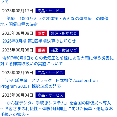
いて
2025年08月17日
商品・サービス
「第65回1000万人ラジオ体操・みんなの体操祭」の開催
地・開催日程の決定
2025年08月08日
重要
経営・財務など
2026年3月期 第1四半期決算のお知らせ
2025年08月08日
重要
経営・財務など
令和7年8月6日からの低気圧と前線による大雨に伴う災害に
対する非常取扱いの実施について
2025年08月05日
商品・サービス
「かんぽ生命 - アフラック - 日本郵便 Acceleration
Program 2025」採択企業の発表
2025年08月04日
商品・サービス
「かんぽデジタル手続きシステム」を全国の郵便局へ導入
～お客さまの利便性・体験価値向上に向けた簡単・迅速なお
手続きの拡大～