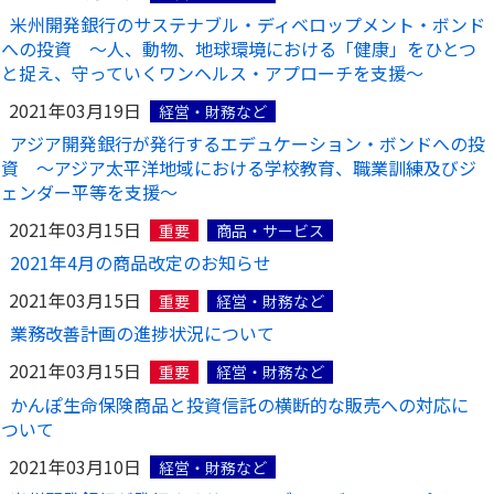
米州開発銀行のサステナブル・ディベロップメント・ボンド
かんぽ生命について
終身保険
への投資 ～人、動物、地球環境における「健康」をひとつ
法人のお客さま向け商品一覧
と捉え、守っていくワンヘルス・アプローチを支援～
養老保険
目的から探す
よくあるご質問
かんぽ生命について
かんぽのLifeサポートナビ
2021年03月19日
定期保険
経営・財務など
お手続き一覧
お役立ち情報
アジア開発銀行が発行するエデュケーション・ボンドへの投
学資保険
きっかけ・できごとから探す
資 ～アジア太平洋地域における学校教育、職業訓練及びジ
お問い合わせ
かんぽ生命の団体取扱い
長寿支援保険
ェンダー平等を支援～
法人向け資料請求
お見積りシミュレーション
2021年03月15日
重要
商品・サービス
サステナビリティ
ご挨拶
保険
資料請求
2021年4月の商品改定のお知らせ
お問い合わせ先
経営理念・経営戦略
医療
マイページでできること
2021年03月15日
株主・投資家のみなさまへ
重要
経営・財務など
会社概要
お金
新規登録
業務改善計画の進捗状況について
財務情報
子育て
ログイン
採用情報
2021年03月15日
重要
経営・財務など
株主・投資家のみなさまへ
ライフプラン
保険の探し方のポイント
かんぽ生命保険商品と投資信託の横断的な販売への対応に
日本郵政グループとしての取り組み
保険かんたん診断
ついて
English
採用情報
これからのライフイベントでかかる費用とは？
2021年03月10日
経営・財務など
CM・オウンドメディア／ソーシャルメディア