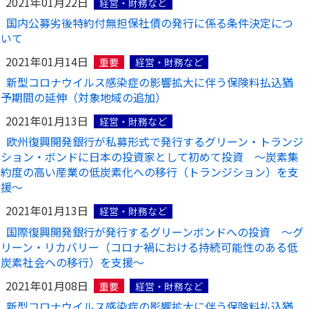
2021年01月22日
経営・財務など
国内公募劣後特約付無担保社債の発行に係る条件決定につ
いて
2021年01月14日
重要
経営・財務など
新型コロナウイルス感染症の影響拡大に伴う保険料払込猶
予期間の延伸（対象地域の追加）
2021年01月13日
経営・財務など
欧州復興開発銀行が私募形式で発行するグリーン・トランジ
ション・ボンドに日本の投資家として初めて投資 〜炭素集
約度の高い産業の低炭素化への移行（トランジション）を支
援〜
2021年01月13日
経営・財務など
国際復興開発銀行が発行するグリーンボンドへの投資 ～グ
リーン・リカバリー（コロナ禍における持続可能性のある低
炭素社会への移行）を支援～
2021年01月08日
重要
経営・財務など
新型コロナウイルス感染症の影響拡大に伴う保険料払込猶