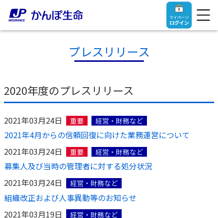
マイページ
ログイン
プレスリリース
トップ
2020年度のプレスリリース
ご契約者さま
2021年03月24日
重要
経営・財務など
2021年4月からの信頼回復に向けた業務運営について
保険をご検討中のお客さま
ご契約者さま
2021年03月24日
重要
経営・財務など
募集人及び当時の管理者に対する処分状況
マイページログイン
法人のお客さま
保険をご検討中のお客さま
2021年03月24日
経営・財務など
組織改正および人事異動等のお知らせ
お役立ち情報
【まずはご相談ください】企業経営でお悩みの方はこ
入院保険金・手術保険金のご請求
2021年03月19日
経営・財務など
ちら