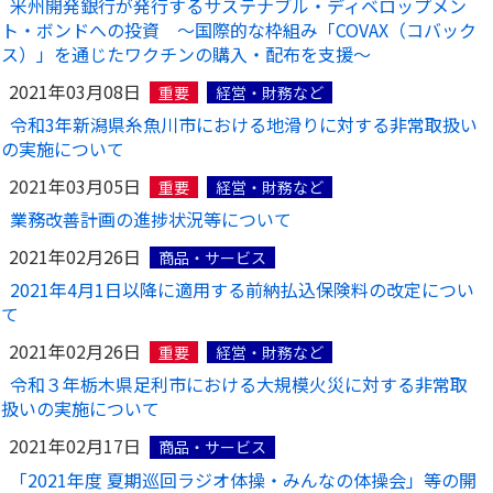
米州開発銀行が発行するサステナブル・ディベロップメン
ご契約内容の確認
健康情報
ト・ボンドへの投資 ～国際的な枠組み「COVAX（コバック
お客さまに関する情報等の確認の取り組み
ス）」を通じたワクチンの購入・配布を支援～
2021年03月08日
重要
経営・財務など
ご契約手続きの流れ
令和3年新潟県糸魚川市における地滑りに対する非常取扱い
かんぽブランド
保険料のお払込方法
の実施について
かんぽアプリ～かんぽの健康と安心を手のひらに～
各種サービス・お知らせ
2021年03月05日
重要
経営・財務など
保険用語集
かんぽプラチナライフサービス
業務改善計画の進捗状況等について
お問い合わせ
2021年02月26日
商品・サービス
かんぽ生命のサステナビリティ
ご契約のしおり・約款（Web約款）
2021年4月1日以降に適用する前納払込保険料の改定につい
すこやか健康ラボ
て
保険用語集
2021年02月26日
重要
経営・財務など
お問い合わせ
令和３年栃木県足利市における大規模火災に対する非常取
お客さまの声／お客さまサービス向上の取組み
扱いの実施について
ラジオ体操・みんなの体操
2021年02月17日
商品・サービス
ラジオ体操ポータルサイト
「2021年度 夏期巡回ラジオ体操・みんなの体操会」等の開