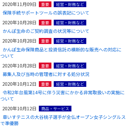
2020年11月09日
重要
経営・財務など
保険手続サポートツールの誤表記について
2020年10月28日
重要
経営・財務など
かんぽ生命のご契約調査の状況等について
2020年10月28日
重要
経営・財務など
かんぽ生命保険商品と投資信託の横断的な販売への対応に
ついて
2020年10月28日
重要
経営・財務など
募集人及び当時の管理者に対する処分状況
2020年10月12日
重要
経営・財務など
令和2年台風第14号に伴う災害にかかる非常取扱いの実施に
ついて
2020年10月12日
商品・サービス
車いすテニスの大谷桃子選手が全仏オープン女子シングルス
で準優勝