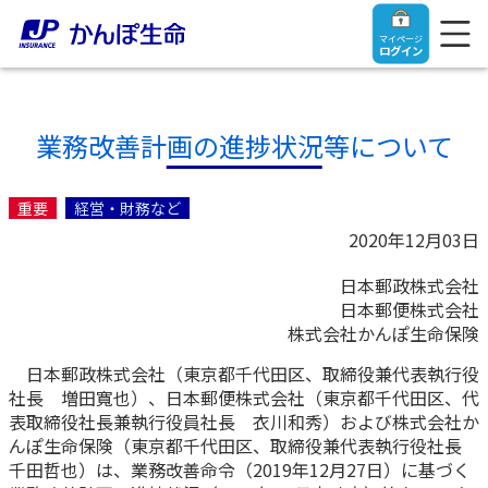
マイページ
ログイン
業務改善計画の進捗状況等について
トップ
重要
経営・財務など
2020年12月03日
ご契約者さま
日本郵政株式会社
日本郵便株式会社
保険をご検討中のお客さま
ご契約者さま
株式会社かんぽ生命保険
日本郵政株式会社（東京都千代田区、取締役兼代表執行役
マイページログイン
法人のお客さま
保険をご検討中のお客さま
社長 増田寬也）、日本郵便株式会社（東京都千代田区、代
表取締役社長兼執行役員社長 衣川和秀）および株式会社か
んぽ生命保険（東京都千代田区、取締役兼代表執行役社長
お役立ち情報
【まずはご相談ください】企業経営でお悩みの方はこ
入院保険金・手術保険金のご請求
千田哲也）は、業務改善命令（2019年12月27日）に基づく
ちら