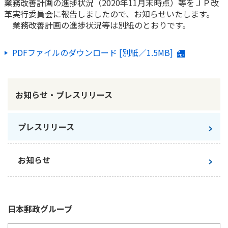
業務改善計画の進捗状況（2020年11月末時点）等をＪＰ改
革実行委員会に報告しましたので、お知らせいたします。
かんぽ生命について
終身保険
業務改善計画の進捗状況等は別紙のとおりです。
法人のお客さま向け商品一覧
養老保険
目的から探す
よくあるご質問
かんぽ生命について
かんぽのLifeサポートナビ
定期保険
PDFファイルのダウンロード [別紙／1.5MB]
お手続き一覧
お役立ち情報
学資保険
きっかけ・できごとから探す
お問い合わせ
かんぽ生命の団体取扱い
長寿支援保険
お知らせ・プレスリリース
法人向け資料請求
お見積りシミュレーション
サステナビリティ
ご挨拶
保険
資料請求
お問い合わせ先
経営理念・経営戦略
プレスリリース
医療
マイページでできること
株主・投資家のみなさまへ
会社概要
お金
新規登録
財務情報
子育て
お知らせ
ログイン
採用情報
株主・投資家のみなさまへ
ライフプラン
保険の探し方のポイント
日本郵政グループとしての取り組み
保険かんたん診断
English
採用情報
日本郵政
グループ
これからのライフイベントでかかる費用とは？
CM・オウンドメディア／ソーシャルメディア