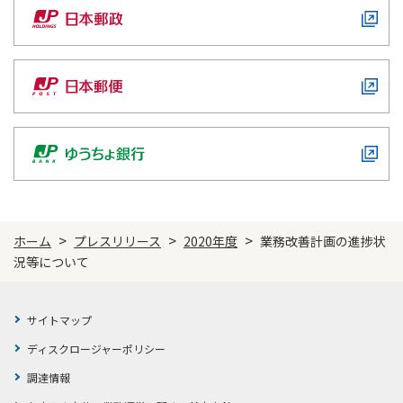
ご契約内容の確認
健康情報
お客さまに関する情報等の確認の取り組み
ご契約手続きの流れ
かんぽブランド
保険料のお払込方法
かんぽアプリ～かんぽの健康と安心を手のひらに～
各種サービス・お知らせ
保険用語集
かんぽプラチナライフサービス
お問い合わせ
かんぽ生命のサステナビリティ
ご契約のしおり・約款（Web約款）
>
>
>
すこやか健康ラボ
ホーム
プレスリリース
2020年度
業務改善計画の進捗状
保険用語集
況等について
お問い合わせ
サイトマップ
お客さまの声／お客さまサービス向上の取組み
ディスクロージャーポリシー
ラジオ体操・みんなの体操
調達情報
ラジオ体操ポータルサイト