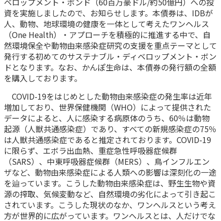
ベロップメント・ボンド（60百万豪ドル/約50億円）への投
資を実施しましたので、お知らせします。本債券は、IDBが
かんぽ生命について
終身保険
人、動物、地球環境の健康を一体として考えたワンヘルス
法人のお客さま向け商品一覧
養老保険
（One Health）・アプローチを積極的に推進する中で、自
目的から探す
よくあるご質問
然環境保全や動物由来感染症研究の支援を重点テーマとして
かんぽ生命について
かんぽのLifeサポートナビ
定期保険
お手続き一覧
発行する初めてのサステナブル・ディベロップメント・ボン
お役立ち情報
学資保険
ドとなります。なお、かんぽ生命は、本債券の発行額の全額
きっかけ・できごとから探す
お問い合わせ
かんぽ生命の団体取扱い
を購入しております。
長寿支援保険
法人向け資料請求
COVID-19をはじめとした動物由来感染症の発生率は近年
お見積りシミュレーション
サステナビリティ
ご挨拶
増加しており、世界保健機関（WHO）によって提供された
保険
資料請求
データによると、人に感染する病原体のうち、60％は動物
お問い合わせ先
経営理念・経営戦略
医療
起源（人獣共通感染症）であり、すべての新規感染症の75％
マイページでできること
株主・投資家のみなさまへ
会社概要
お金
は人獣共通感染症であると推定されております。COVID-19
新規登録
に限らず、エボラ出血熱、重症急性呼吸器症候群
財務情報
子育て
（SARS）、中東呼吸器症候群（MERS）、鳥インフルエン
ログイン
採用情報
株主・投資家のみなさまへ
ライフプラン
ザなど、動物由来感染症による人類への影響は深刻化の一途
保険の探し方のポイント
を辿っています。こうした動物由来感染症は、野生生物や資
日本郵政グループとしての取り組み
保険かんたん診断
源の搾取、気候変動など、自然環境の劣化によって引き起こ
English
採用情報
されています。こうした現状のなか、ワンヘルスという考え
これからのライフイベントでかかる費用とは？
方が世界的に広がっています。ワンヘルスとは、人だけでな
CM・オウンドメディア／ソーシャルメディア