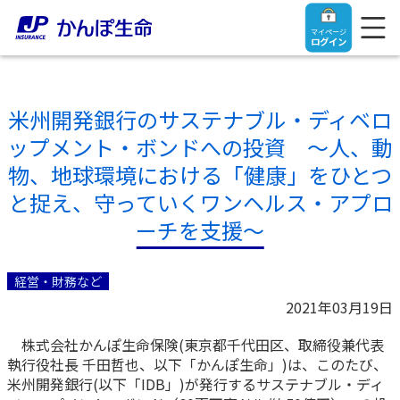
マイページ
ログイン
米州開発銀行のサステナブル・ディベロ
ップメント・ボンドへの投資 ～人、動
トップ
物、地球環境における「健康」をひとつ
と捉え、守っていくワンヘルス・アプロ
ご契約者さま
ーチを支援～
保険をご検討中のお客さま
ご契約者さま
経営・財務など
2021年03月19日
マイページログイン
法人のお客さま
保険をご検討中のお客さま
株式会社かんぽ生命保険(東京都千代田区、取締役兼代表
執行役社長 千田哲也、以下「かんぽ生命」)は、このたび、
お役立ち情報
【まずはご相談ください】企業経営でお悩みの方はこ
入院保険金・手術保険金のご請求
米州開発銀行(以下「IDB」)が発行するサステナブル・ディ
ちら