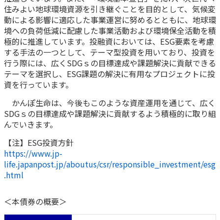
住みよい地球環境資源を引き継ぐことを目的として、気候変
動による影響に適応した事業運営に努めるとともに、地球環
かんぽジャンクション
境への負荷低減に配慮した事業活動および環境保全活動を積
極的に推進しています。投融資においては、ESG要素を考慮
する手法の一つとして、テーマ型投資を用いており、投資を
行う際には、広くSDGｓの目標達成や課題解決に貢献できる
テーマを選択し、ESG課題の解決に有用なプロジェクトに投
資を行っています。
かんぽ生命は、今後もこのような資産運用を通じて、広く
SDGｓの目標達成や課題解決に貢献するよう積極的に取り組
んでいきます。
【注】ESG投資方針
https://www.jp-
life.japanpost.jp/aboutus/csr/responsible_investment/esg
.html
＜本債券の概要＞