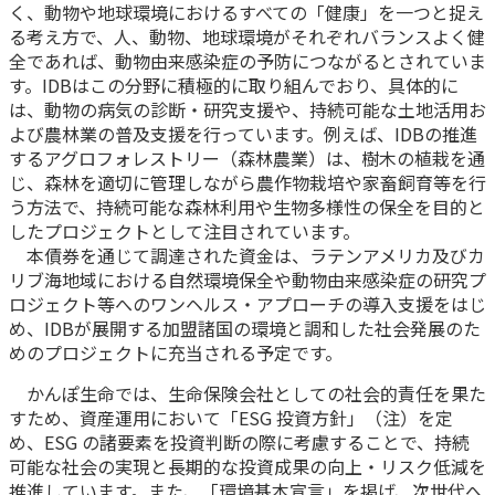
ご契約内容の確認
く、動物や地球環境におけるすべての「健康」を一つと捉え
健康情報
る考え方で、人、動物、地球環境がそれぞれバランスよく健
お客さまに関する情報等の確認の取り組み
全であれば、動物由来感染症の予防につながるとされていま
す。IDBはこの分野に積極的に取り組んでおり、具体的に
ご契約手続きの流れ
は、動物の病気の診断・研究支援や、持続可能な土地活用お
かんぽブランド
よび農林業の普及支援を行っています。例えば、IDBの推進
保険料のお払込方法
するアグロフォレストリー（森林農業）は、樹木の植栽を通
かんぽアプリ～かんぽの健康と安心を手のひらに～
各種サービス・お知らせ
じ、森林を適切に管理しながら農作物栽培や家畜飼育等を行
う方法で、持続可能な森林利用や生物多様性の保全を目的と
保険用語集
かんぽプラチナライフサービス
したプロジェクトとして注目されています。
お問い合わせ
本債券を通じて調達された資金は、ラテンアメリカ及びカ
かんぽ生命のサステナビリティ
リブ海地域における自然環境保全や動物由来感染症の研究プ
ご契約のしおり・約款（Web約款）
すこやか健康ラボ
ロジェクト等へのワンヘルス・アプローチの導入支援をはじ
保険用語集
め、IDBが展開する加盟諸国の環境と調和した社会発展のた
めのプロジェクトに充当される予定です。
お問い合わせ
かんぽ生命では、生命保険会社としての社会的責任を果た
お客さまの声／お客さまサービス向上の取組み
すため、資産運用において「ESG 投資方針」（注）を定
ラジオ体操・みんなの体操
め、ESG の諸要素を投資判断の際に考慮することで、持続
可能な社会の実現と長期的な投資成果の向上・リスク低減を
ラジオ体操ポータルサイト
推進しています。また、「環境基本宣言」を掲げ、次世代へ