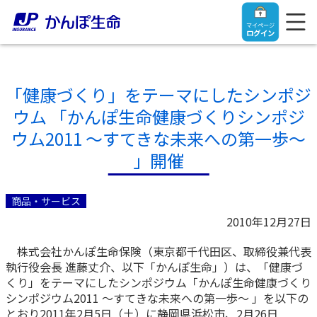
マイページ
ログイン
「健康づくり」をテーマにしたシンポジ
ウム 「かんぽ生命健康づくりシンポジ
トップ
ウム2011 ～すてきな未来への第一歩～
」開催
ご契約者さま
商品・サービス
保険をご検討中のお客さま
ご契約者さま
2010年12月27日
株式会社かんぽ生命保険（東京都千代田区、取締役兼代表
マイページログイン
法人のお客さま
保険をご検討中のお客さま
執行役会長 進藤丈介、以下「かんぽ生命」）は、「健康づ
くり」をテーマにしたシンポジウム「かんぽ生命健康づくり
お役立ち情報
【まずはご相談ください】企業経営でお悩みの方はこ
シンポジウム2011 ～すてきな未来への第一歩～ 」を以下の
入院保険金・手術保険金のご請求
ちら
とおり2011年2月5日（土）に静岡県浜松市、2月26日