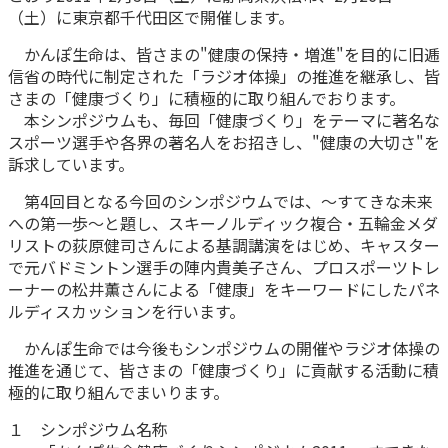
（土）に東京都千代田区で開催します。
かんぽ生命について
終身保険
かんぽ生命は、皆さまの"健康の保持・増進"を目的に旧逓
法人のお客さま向け商品一覧
養老保険
信省の時代に制定された「ラジオ体操」の推進を継承し、皆
目的から探す
よくあるご質問
かんぽ生命について
かんぽのLifeサポートナビ
さまの「健康づくり」に積極的に取り組んでおります。
定期保険
お手続き一覧
本シンポジウムも、毎回「健康づくり」をテーマに著名な
お役立ち情報
学資保険
スポーツ選手や各界の著名人をお招きし、"健康の大切さ"を
きっかけ・できごとから探す
お問い合わせ
かんぽ生命の団体取扱い
訴求しています。
長寿支援保険
法人向け資料請求
お見積りシミュレーション
第4回目となる今回のシンポジウムでは、～すてきな未来
サステナビリティ
ご挨拶
保険
への第一歩～と題し、スキーノルディック複合・五輪金メダ
資料請求
リストの荻原健司さんによる基調講演をはじめ、キャスター
お問い合わせ先
経営理念・経営戦略
医療
で元バドミントン選手の陣内貴美子さん、プロスポーツトレ
マイページでできること
株主・投資家のみなさまへ
会社概要
お金
ーナーの松井薫さんによる「健康」をキーワードにしたパネ
新規登録
ルディスカッションを行います。
財務情報
子育て
ログイン
採用情報
株主・投資家のみなさまへ
ライフプラン
かんぽ生命では今後もシンポジウムの開催やラジオ体操の
保険の探し方のポイント
推進を通じて、皆さまの「健康づくり」に貢献する活動に積
日本郵政グループとしての取り組み
保険かんたん診断
極的に取り組んでまいります。
English
採用情報
これからのライフイベントでかかる費用とは？
１ シンポジウム名称
CM・オウンドメディア／ソーシャルメディア