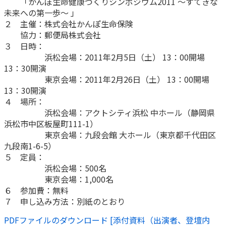
「かんぽ生命健康づくりシンポジウム2011 ～すてきな
ご契約内容の確認
健康情報
未来への第一歩～ 」
お客さまに関する情報等の確認の取り組み
２ 主催：株式会社かんぽ生命保険
協力：郵便局株式会社
３ 日時：
ご契約手続きの流れ
浜松会場：2011年2月5日（土） 13：00開場
かんぽブランド
保険料のお払込方法
13：30開演
かんぽアプリ～かんぽの健康と安心を手のひらに～
東京会場：2011年2月26日（土） 13：00開場
各種サービス・お知らせ
13：30開演
保険用語集
かんぽプラチナライフサービス
４ 場所：
お問い合わせ
浜松会場：アクトシティ浜松 中ホール（静岡県
かんぽ生命のサステナビリティ
浜松市中区板屋町111-1）
ご契約のしおり・約款（Web約款）
東京会場：九段会館 大ホール（東京都千代田区
すこやか健康ラボ
九段南1-6-5）
保険用語集
５ 定員：
お問い合わせ
浜松会場：500名
東京会場：1,000名
お客さまの声／お客さまサービス向上の取組み
６ 参加費：無料
ラジオ体操・みんなの体操
７ 申し込み方法：別紙のとおり
ラジオ体操ポータルサイト
PDFファイルのダウンロード [添付資料（出演者、登壇内