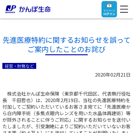
マイページ
ログイン
先進医療特約に関するお知らせを誤って
ご案内したことのお詫び
トップ
経営・財務など
ご契約者さま
2020年02月21日
保険をご検討中のお客さま
ご契約者さま
株式会社かんぽ生命保険（東京都千代田区、代表執行役社
長 千田哲也）は、2020年2月19日、当社の先進医療特約を
マイページログイン
付加してご契約いただいているお客さま宛てに「先進医療か
法人のお客さま
保険をご検討中のお客さま
ら白内障手術（多焦点眼内レンズを用いた水晶体再建術）等
が除外されることに伴うご対応」に関するお知らせを送付い
お役立ち情報
【まずはご相談ください】企業経営でお悩みの方はこ
入院保険金・手術保険金のご請求
たしましたが、引受謝絶によりご契約いただいていないお客
ちら
さま等（約４万人）にも送付していることが判明いたしまし