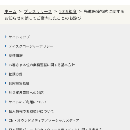
>
>
>
かんぽジャンクション
ホーム
プレスリリース
2019年度
先進医療特約に関する
お知らせを誤ってご案内したことのお詫び
サイトマップ
ディスクロージャーポリシー
調達情報
お客さま本位の業務運営に関する基本方針
勧誘方針
保険募集指針
利益相反管理への対応
サイトのご利用について
個人情報のお取扱いについて
CM・オウンドメディア／ソーシャルメディア
日本郵政グループのカスタマーハラスメントに関する考え方