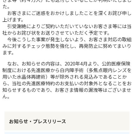
た。
かんぽ生命について
終身保険
お客さまにご迷惑をおかけしましたことを深くお詫び申し
法人のお客さま向け商品一覧
上げます。
養老保険
引受謝絶によりご契約いただいていないお客さま等には当
目的から探す
よくあるご質問
かんぽ生命について
かんぽのLifeサポートナビ
定期保険
社からお詫び状をお送りさせていただく予定です。
お手続き一覧
お役立ち情報
今後こうした事案が発生しないよう、お客さま対応の取組
学資保険
きっかけ・できごとから探す
お問い合わせ
みに対するチェック態勢を強化し、再発防止に努めてまいり
かんぽ生命の団体取扱い
長寿支援保険
ます。
法人向け資料請求
お見積りシミュレーション
なお、お知らせの内容は、2020年4月より、公的医療保険
サステナビリティ
ご挨拶
保険
資料請求
制度における先進医療から白内障手術（多焦点眼内レンズを
お問い合わせ先
経営理念・経営戦略
医療
用いた水晶体再建術）等が除外される見込みであることか
マイページでできること
株主・投資家のみなさまへ
ら、当社の先進医療特約のお支払いの対象外となることをお
会社概要
お金
新規登録
知らせするものであり、お客さま情報の漏洩等はございませ
財務情報
子育て
ん。
ログイン
採用情報
株主・投資家のみなさまへ
ライフプラン
保険の探し方のポイント
日本郵政グループとしての取り組み
保険かんたん診断
English
お知らせ・プレスリリース
採用情報
これからのライフイベントでかかる費用とは？
CM・オウンドメディア／ソーシャルメディア