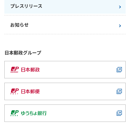
ご契約内容の確認
プレスリリース
健康情報
お客さまに関する情報等の確認の取り組み
お知らせ
ご契約手続きの流れ
かんぽブランド
保険料のお払込方法
かんぽアプリ～かんぽの健康と安心を手のひらに～
各種サービス・お知らせ
日本郵政
グループ
保険用語集
かんぽプラチナライフサービス
お問い合わせ
かんぽ生命のサステナビリティ
ご契約のしおり・約款（Web約款）
すこやか健康ラボ
保険用語集
お問い合わせ
お客さまの声／お客さまサービス向上の取組み
ラジオ体操・みんなの体操
ラジオ体操ポータルサイト