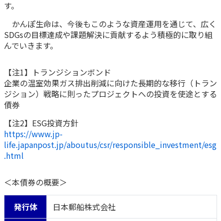
ご契約内容の確認
す。
健康情報
お客さまに関する情報等の確認の取り組み
かんぽ生命は、今後もこのような資産運用を通じて、広く
SDGsの目標達成や課題解決に貢献するよう積極的に取り組
んでいきます。
ご契約手続きの流れ
かんぽブランド
保険料のお払込方法
かんぽアプリ～かんぽの健康と安心を手のひらに～
【注1】トランジションボンド
各種サービス・お知らせ
企業の温室効果ガス排出削減に向けた長期的な移行（トラン
保険用語集
ジション）戦略に則ったプロジェクトへの投資を使途とする
かんぽプラチナライフサービス
債券
お問い合わせ
かんぽ生命のサステナビリティ
【注2】ESG投資方針
ご契約のしおり・約款（Web約款）
すこやか健康ラボ
https://www.jp-
保険用語集
life.japanpost.jp/aboutus/csr/responsible_investment/esg
.html
お問い合わせ
お客さまの声／お客さまサービス向上の取組み
＜本債券の概要＞
ラジオ体操・みんなの体操
発行体
日本郵船株式会社
ラジオ体操ポータルサイト