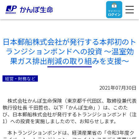
マイページ
ログイン
日本郵船株式会社が発行する本邦初のト
ランジションボンドへの投資 ～温室効
トップ
果ガス排出削減の取り組みを支援～
ご契約者さま
経営・財務など
2021年07月30日
保険をご検討中のお客さま
ご契約者さま
株式会社かんぽ生命保険（東京都千代田区、取締役兼代表
執行役社長 千田哲也、以下「かんぽ生命」）は、このた
マイページログイン
法人のお客さま
保険をご検討中のお客さま
び、日本郵船株式会社が発行するトランジションボンド（注
1）への投資を実施しましたので、お知らせします。
お役立ち情報
【まずはご相談ください】企業経営でお悩みの方はこ
入院保険金・手術保険金のご請求
本トランジションボンドは、経済産業省の「令和3年度ク
ちら