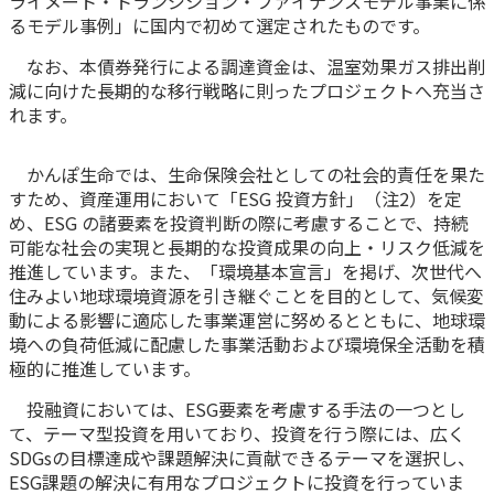
ライメート・トランジション・ファイナンスモデル事業に係
るモデル事例」に国内で初めて選定されたものです。
かんぽ生命について
終身保険
法人のお客さま向け商品一覧
なお、本債券発行による調達資金は、温室効果ガス排出削
養老保険
減に向けた長期的な移行戦略に則ったプロジェクトへ充当さ
目的から探す
よくあるご質問
かんぽ生命について
かんぽのLifeサポートナビ
定期保険
れます。
お手続き一覧
お役立ち情報
学資保険
きっかけ・できごとから探す
お問い合わせ
かんぽ生命の団体取扱い
かんぽ生命では、生命保険会社としての社会的責任を果た
長寿支援保険
すため、資産運用において「ESG 投資方針」（注2）を定
法人向け資料請求
お見積りシミュレーション
め、ESG の諸要素を投資判断の際に考慮することで、持続
サステナビリティ
ご挨拶
保険
可能な社会の実現と長期的な投資成果の向上・リスク低減を
資料請求
推進しています。また、「環境基本宣言」を掲げ、次世代へ
お問い合わせ先
経営理念・経営戦略
医療
マイページでできること
住みよい地球環境資源を引き継ぐことを目的として、気候変
株主・投資家のみなさまへ
会社概要
お金
動による影響に適応した事業運営に努めるとともに、地球環
新規登録
境への負荷低減に配慮した事業活動および環境保全活動を積
財務情報
子育て
ログイン
極的に推進しています。
採用情報
株主・投資家のみなさまへ
ライフプラン
保険の探し方のポイント
投融資においては、ESG要素を考慮する手法の一つとし
日本郵政グループとしての取り組み
保険かんたん診断
て、テーマ型投資を用いており、投資を行う際には、広く
English
採用情報
SDGsの目標達成や課題解決に貢献できるテーマを選択し、
これからのライフイベントでかかる費用とは？
ESG課題の解決に有用なプロジェクトに投資を行っていま
CM・オウンドメディア／ソーシャルメディア