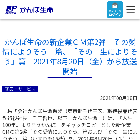
マイページ
ログイン
かんぽ生命の新企業ＣＭ第2弾「その愛
情によりそう」篇、「その一生によりそ
トップ
う」篇 2021年8月20日（金）から放送
開始
ご契約者さま
商品・サービス
保険をご検討中のお客さま
ご契約者さま
2021年08月18日
株式会社かんぽ生命保険（東京都千代田区、取締役兼代表
マイページログイン
法人のお客さま
保険をご検討中のお客さま
執行役社長 千田哲也、以下「かんぽ生命」）は、『人生
100年。よりそうかんぽ』をキャッチコピーとした新企業
お役立ち情報
【まずはご相談ください】企業経営でお悩みの方はこ
CMの第2弾「その愛情によりそう」篇および「その一生によ
入院保険金・手術保険金のご請求
ちら
りそう」篇（いずれも15秒）を、2021年8月20日（金）か