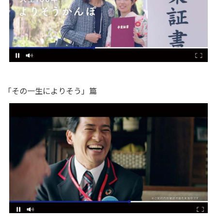
ご契約内容の確認
健康情報
お客さまに関する情報等の確認の取り組み
ご契約手続きの流れ
かんぽブランド
保険料のお払込方法
かんぽアプリ～かんぽの健康と安心を手のひらに～
各種サービス・お知らせ
「その一生によりそう」篇
保険用語集
かんぽプラチナライフサービス
お問い合わせ
かんぽ生命のサステナビリティ
ご契約のしおり・約款（Web約款）
すこやか健康ラボ
保険用語集
お問い合わせ
お客さまの声／お客さまサービス向上の取組み
ラジオ体操・みんなの体操
ラジオ体操ポータルサイト