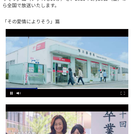
ら全国で放送いたします。
かんぽ生命について
終身保険
法人のお客さま向け商品一覧
養老保険
「その愛情によりそう」篇
目的から探す
よくあるご質問
かんぽ生命について
かんぽのLifeサポートナビ
定期保険
お手続き一覧
お役立ち情報
学資保険
きっかけ・できごとから探す
お問い合わせ
かんぽ生命の団体取扱い
長寿支援保険
法人向け資料請求
お見積りシミュレーション
サステナビリティ
ご挨拶
保険
資料請求
お問い合わせ先
経営理念・経営戦略
医療
マイページでできること
株主・投資家のみなさまへ
会社概要
お金
新規登録
財務情報
子育て
ログイン
採用情報
株主・投資家のみなさまへ
ライフプラン
保険の探し方のポイント
日本郵政グループとしての取り組み
保険かんたん診断
English
採用情報
これからのライフイベントでかかる費用とは？
CM・オウンドメディア／ソーシャルメディア