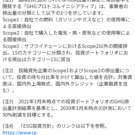
開発する「GHGプロトコルイニシアティブ」は、事業者の
かんぽジャンクション
排出量の分類として以下の3つを示しています。
Scope1：自社での燃料（ガソリンやガスなど）の使用等に
よる直接排出
Scope2：自社で購入した電気・熱・蒸気などの使用等によ
る間接排出
Scope3：サプライチェーンにおけるScope2以外の間接排
出。15のカテゴリーに分類され、投資ポートフォリオにお
ける排出はカテゴリー15に該当
(注2) 投融資先企業のScope1およびScope2の排出量につ
いて、投資の持ち分比率をかけて算出した値を合計。対象資
産は、国内外上場株式、国内外クレジット（企業融資を含
む）。
(注3) 2021年3月末時点での投資ポートフォリオのGHG排
出量計測結果を基準とし、2030年3月末時点の計測において
50%削減を目標とする。
(注4) 「ESG投資方針」のリンクは以下を参照。
https://www.jp-