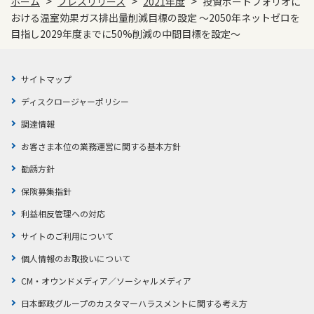
>
>
>
ホーム
プレスリリース
2021年度
投資ポートフォリオに
おける温室効果ガス排出量削減目標の設定 ～2050年ネットゼロを
目指し2029年度までに50%削減の中間目標を設定～
サイトマップ
ディスクロージャーポリシー
調達情報
お客さま本位の業務運営に関する基本方針
勧誘方針
保険募集指針
利益相反管理への対応
サイトのご利用について
個人情報のお取扱いについて
CM・オウンドメディア／ソーシャルメディア
日本郵政グループのカスタマーハラスメントに関する考え方