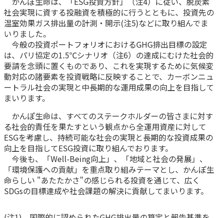
かんぽ生命は、「ESG投資方針」（注4）に従い、脱炭素
ご契約内容の確認
健康情報
社会実現に資する投融資を積極的に行うとともに、投資先の
お客さまに関する情報等の確認の取り組み
温室効果ガス排出量の計測・開示(注5)などに取り組んでま
いりました。
今般の投資ポートフォリオにおけるGHG排出目標の設定
ご契約手続きの流れ
は、パリ協定の1.5℃シナリオ（注6）の達成にむけた社会的
かんぽブランド
保険料のお払込方法
要請を念頭に置くものであり、これを実現するために気候変
かんぽアプリ～かんぽの健康と安心を手のひらに～
動対応の諸要素を投資戦略に反映することで、カーボンニュ
各種サービス・お知らせ
ートラル社会の実現と中長期的な運用成果の向上を目指して
保険用語集
かんぽプラチナライフサービス
まいります。
お問い合わせ
かんぽ生命は、すべてのステークホルダーの皆さまに対す
かんぽ生命のサステナビリティ
ご契約のしおり・約款（Web約款）
る社会的責任を果たすという観点から全運用資産に対して
すこやか健康ラボ
ESGを考慮し、持続可能な社会の実現と長期的な投資成果の
保険用語集
向上を目指してESG投資に取り組んでおります。
お問い合わせ
今後も、「Well-Being向上」、「地域と社会の発展」、
「環境保護への貢献」を重点取り組みテーマとし、かんぽ生
お客さまの声／お客さまサービス向上の取組み
命らしい "あたたかさ"の感じられる投資を通じて、広く
SDGsの目標達成や社会課題の解決に貢献してまいります。
ラジオ体操・みんなの体操
ラジオ体操ポータルサイト
(注1) 国際的に認められたGHG排出量の算定と報告基準を