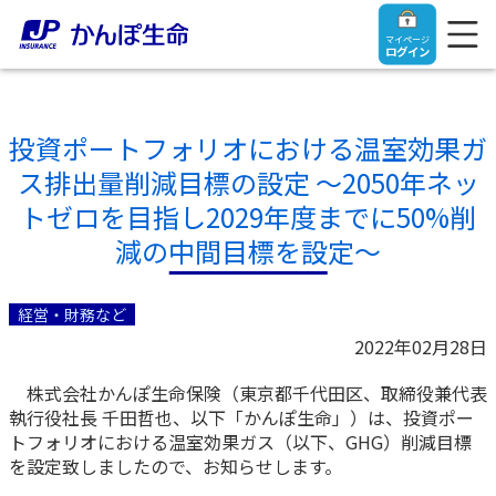
マイページ
ログイン
投資ポートフォリオにおける温室効果ガ
ス排出量削減目標の設定 ～2050年ネッ
トップ
トゼロを目指し2029年度までに50%削
減の中間目標を設定～
ご契約者さま
経営・財務など
保険をご検討中のお客さま
ご契約者さま
2022年02月28日
株式会社かんぽ生命保険（東京都千代田区、取締役兼代表
マイページログイン
法人のお客さま
保険をご検討中のお客さま
執行役社長 千田哲也、以下「かんぽ生命」）は、投資ポー
トフォリオにおける温室効果ガス（以下、GHG）削減目標
お役立ち情報
【まずはご相談ください】企業経営でお悩みの方はこ
を設定致しましたので、お知らせします。
入院保険金・手術保険金のご請求
ちら