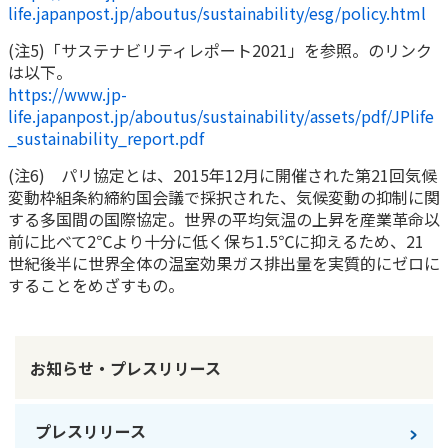
life.japanpost.jp/aboutus/sustainability/esg/policy.html
(注5)「サステナビリティレポート2021」を参照。のリンク
は以下。
https://www.jp-
life.japanpost.jp/aboutus/sustainability/assets/pdf/JPlife
_sustainability_report.pdf
(注6) パリ協定とは、2015年12月に開催された第21回気候
変動枠組条約締約国会議で採択された、気候変動の抑制に関
する多国間の国際協定。世界の平均気温の上昇を産業革命以
前に比べて2℃より十分に低く保ち1.5℃に抑えるため、21
世紀後半に世界全体の温室効果ガス排出量を実質的にゼロに
することをめざすもの。
お知らせ・プレスリリース
プレスリリース