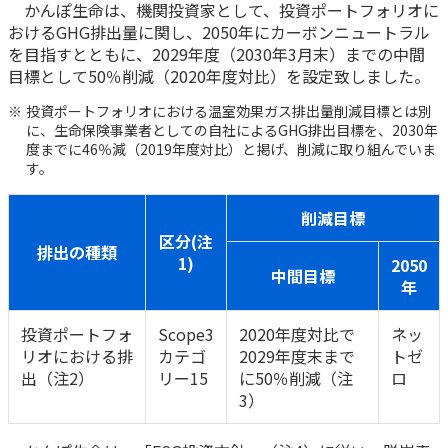
かんぽ生命は、機関投資家として、投資ポートフォリオに
かんぽ生命について
おけるGHG排出量に関し、2050年にカーボンニュートラル
終身保険
を目指すとともに、2029年度（2030年3月末）までの中間
法人のお客さま向け商品一覧
養老保険
目標として50％削減（2020年度対比）を設定致しました。
目的から探す
よくあるご質問
かんぽ生命について
かんぽのLifeサポートナビ
定期保険
お手続き一覧
投資ポートフォリオにおける温室効果ガス排出量削減目標とは別
お役立ち情報
に、生命保険事業者としての自社によるGHG排出目標を、2030年
学資保険
きっかけ・できごとから探す
度までに46％減（2019年度対比）と掲げ、削減に取り組んでいま
お問い合わせ
かんぽ生命の団体取扱い
長寿支援保険
す。
法人向け資料請求
お見積りシミュレーション
サステナビリティ
ご挨拶
保険
削減目標
資料請求
区分(注
お問い合わせ先
経営理念・経営戦略
医療
排出の種類
1)
2050
マイページでできること
株主・投資家のみなさまへ
中間目標
会社概要
お金
年
新規登録
財務情報
子育て
ログイン
投資ポートフォ
Scope3
2020年度対比で
ネッ
採用情報
株主・投資家のみなさまへ
ライフプラン
保険の探し方のポイント
リオにおける排
カテゴ
2029年度末まで
トゼ
日本郵政グループとしての取り組み
出（注2）
リー15
に50％削減（注
ロ
保険かんたん診断
English
3）
採用情報
これからのライフイベントでかかる費用とは？
CM・オウンドメディア／ソーシャルメディア