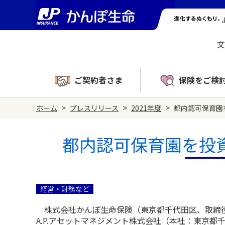
文
ご契約者さま
保険をご検
>
>
>
ホーム
プレスリリース
2021年度
都内認可保育園
都内認可保育園を投
経営・財務など
株式会社かんぽ生命保険（東京都千代田区、取締役
A.P.アセットマネジメント株式会社（本社：東京