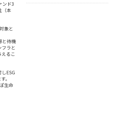
ァンド3
社（本
対象と
得と待機
ンフラと
与えるこ
しESG
ます。
んぽ生命