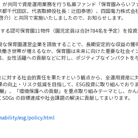
）が共同で資産運用業務を行う私募ファンド「保育園みらいフ
京都千代田区、代表取締役社長：辻田泰徳）、四国電力株式会
井啓介）と共同で実施いたしましたので、お知らせします。
る認可保育園11物件（園児定員は合計784名を予定）を投資
な保育園運営企業を誘致することで、長期安定的な収益の獲
共働き世帯が増えるなか、保育園は未来に向けた重要な社会イ
策、女性活躍への貢献などに対し、ポジティブなインパクトを
に対する社会的責任を果たすという観点から、全運用資産に対
の向上・リスク低減を目指して、ESG投資に取り組んでおり
会の発展」、「環境保護への貢献」を重点取り組みテーマとし、か
SDGs の目標達成や社会課題の解決に貢献してまいります。
nability/esg/policy.html