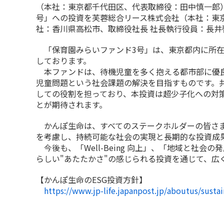
（本社：東京都千代田区、代表取締役：田中慎一郎
号」への投資を芙蓉総合リース株式会社（本社：東
社：香川県高松市、取締役社長 社長執行役員：長
「保育園みらいファンド3号」は、東京都内に所在す
しております。
本ファンドは、待機児童を多く抱える都市部に優良
児童問題という社会課題の解決を目指すものです。
しての役割を担っており、本投資は超少子化への対
とが期待されます。
かんぽ生命は、すべてのステークホルダーの皆さま
を考慮し、持続可能な社会の実現と長期的な投資成果
今後も、「Well-Being 向上」、「地域と社
らしい"あたたかさ"の感じられる投資を通じて、広く
【かんぽ生命のESG投資方針】
https://www.jp-life.japanpost.jp/aboutus/sustai