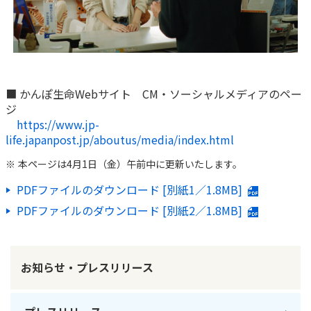
ご契約内容の確認
健康情報
お客さまに関する情報等の確認の取り組み
ご契約手続きの流れ
かんぽブランド
保険料のお払込方法
■ かんぽ生命Webサイト CM・ソーシャルメディアのペー
かんぽアプリ～かんぽの健康と安心を手のひらに～
ジ
各種サービス・お知らせ
https://www.jp-
保険用語集
かんぽプラチナライフサービス
life.japanpost.jp/aboutus/media/index.html
お問い合わせ
本ページは4月1日（金）午前中に更新いたします。
かんぽ生命のサステナビリティ
ご契約のしおり・約款（Web約款）
すこやか健康ラボ
PDFファイルのダウンロード [別紙1／1.8MB]
保険用語集
PDFファイルのダウンロード [別紙2／1.8MB]
お問い合わせ
お客さまの声／お客さまサービス向上の取組み
お知らせ・プレスリリース
ラジオ体操・みんなの体操
ラジオ体操ポータルサイト