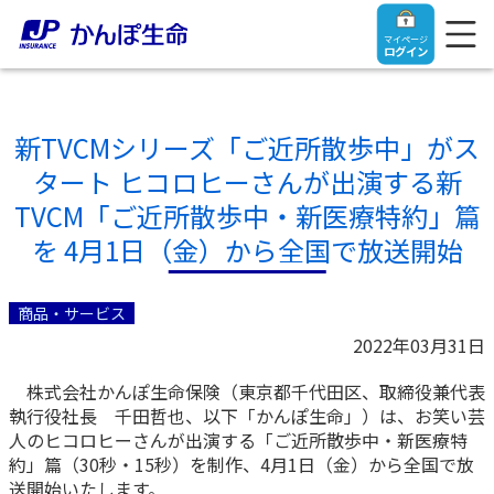
マイページ
ログイン
新TVCMシリーズ「ご近所散歩中」がス
タート ヒコロヒーさんが出演する新
トップ
TVCM「ご近所散歩中・新医療特約」篇
を 4月1日（金）から全国で放送開始
ご契約者さま
商品・サービス
保険をご検討中のお客さま
ご契約者さま
2022年03月31日
株式会社かんぽ生命保険（東京都千代田区、取締役兼代表
マイページログイン
法人のお客さま
保険をご検討中のお客さま
執行役社長 千田哲也、以下「かんぽ生命」）は、お笑い芸
人のヒコロヒーさんが出演する「ご近所散歩中・新医療特
お役立ち情報
【まずはご相談ください】企業経営でお悩みの方はこ
約」篇（30秒・15秒）を制作、4月1日（金）から全国で放
入院保険金・手術保険金のご請求
ちら
送開始いたします。