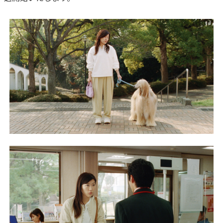
かんぽ生命について
終身保険
法人のお客さま向け商品一覧
養老保険
目的から探す
よくあるご質問
かんぽ生命について
かんぽのLifeサポートナビ
定期保険
お手続き一覧
お役立ち情報
学資保険
きっかけ・できごとから探す
お問い合わせ
かんぽ生命の団体取扱い
長寿支援保険
法人向け資料請求
お見積りシミュレーション
サステナビリティ
ご挨拶
保険
資料請求
お問い合わせ先
経営理念・経営戦略
医療
マイページでできること
株主・投資家のみなさまへ
会社概要
お金
新規登録
財務情報
子育て
ログイン
採用情報
株主・投資家のみなさまへ
ライフプラン
保険の探し方のポイント
日本郵政グループとしての取り組み
保険かんたん診断
English
採用情報
これからのライフイベントでかかる費用とは？
CM・オウンドメディア／ソーシャルメディア