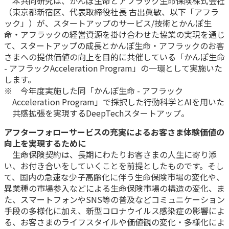
本共同研究は、かんぽ生命とアフラック生命保険株式会社
（東京都新宿区、代表取締役社長 古出眞敏、以下「アフラ
かんぽ生命について
終身保険
ック」）が、スタートアップのサービス/技術とかんぽ生
法人のお客さま向け商品一覧
命・アフラックの経営資源を掛け合わせた協業の実現を通じ
養老保険
て、スタートアップの成長とかんぽ生命・アフラックのお客
目的から探す
よくあるご質問
かんぽ生命について
かんぽのLifeサポートナビ
定期保険
さまへの提供価値の向上を目的に共催している「かんぽ生命
お手続き一覧
お役立ち情報
学資保険
- アフラックAcceleration Program」の一環として実施いた
きっかけ・できごとから探す
お問い合わせ
かんぽ生命の団体取扱い
します。
長寿支援保険
※ 今年度実施した同「かんぽ生命 - アフラック
法人向け資料請求
お見積りシミュレーション
Acceleration Program」で採択した行動科学とAIを用いた
サステナビリティ
ご挨拶
保険
共感拡張を実現するDeepTechスタートアップ。
資料請求
お問い合わせ先
経営理念・経営戦略
医療
アフターフォローサービスの充実によるお客さま体験価値の
マイページでできること
株主・投資家のみなさまへ
向上を実現するために
会社概要
お金
新規登録
生命保険契約は、長期にわたりお客さまの人生に寄り添
財務情報
子育て
い、お付き合いをしていくことを前提としたものです。そし
ログイン
採用情報
株主・投資家のみなさまへ
ライフプラン
て、国内の急速な少子高齢化に伴う生命保険市場の変化や、
保険の探し方のポイント
異業種の市場参入などによる生命保険市場の構造の変化、ま
日本郵政グループとしての取り組み
保険かんたん診断
た、スマートフォンやSNS等の普及などコミュニケーション
English
採用情報
手段の多様化に加え、新型コロナウイルス感染症の影響によ
これからのライフイベントでかかる費用とは？
る、お客さまのライフスタイルや価値観の変化・多様化によ
CM・オウンドメディア／ソーシャルメディア