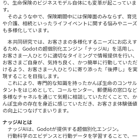
ご契約内容の確認
り、生命保険のビジネスモデル自体にも変革が起こっていま
健康情報
す。
お客さまに関する情報等の確認の取り組み
そのような中で、保険期間中には保障面のみならず、育児
や介護、相続といったライフイベントに関する悩みやニーズ
ご契約手続きの流れ
も多様化しています。
かんぽブランド
保険料のお払込方法
本共同研究では、お客さまの多様化するニーズにお応えす
かんぽアプリ～かんぽの健康と安心を手のひらに～
るため、Godotの超個別化エンジン「ナッジAI」を活用し、
各種サービス・お知らせ
お客さま一人ひとりに適切なタイミングで情報提供を行い、
保険用語集
かんぽプラチナライフサービス
お客さまご自身が、気持ち良く、かつ簡単に行動していただ
けるよう、お客さま一人ひとりに寄り添った「後押し」を実
お問い合わせ
かんぽ生命のサステナビリティ
現することを目指します。
ご契約のしおり・約款（Web約款）
これにより、専門的な知識を持ったかんぽ生命のコンサル
すこやか健康ラボ
タントをはじめとして、コールセンター、郵便局の窓口など
保険用語集
多様なチャネルを通じて気軽に相談していただくことで、か
お問い合わせ
んぽ生命の存在を身近に感じていただき、お客さま体験価値
の向上につなげてまいります。
お客さまの声／お客さまサービス向上の取組み
ナッジAIとは
ラジオ体操・みんなの体操
ナッジAIは、Godotが提供する超個別化エンジン。
ラジオ体操ポータルサイト
行動科学のエビデンスと行動データを学習することで、一