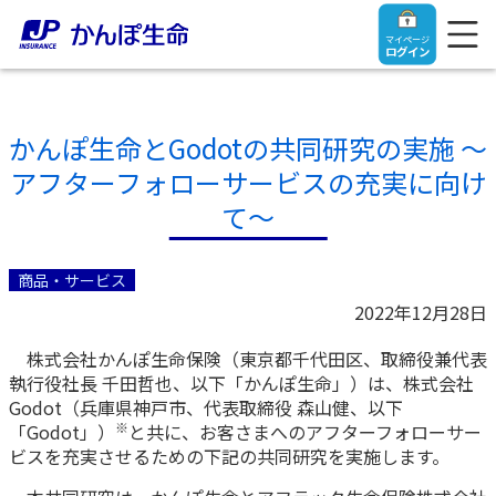
マイページ
ログイン
かんぽ生命とGodotの共同研究の実施 ～
アフターフォローサービスの充実に向け
トップ
て～
ご契約者さま
商品・サービス
2022年12月28日
保険をご検討中のお客さま
ご契約者さま
株式会社かんぽ生命保険（東京都千代田区、取締役兼代表
執行役社長 千田哲也、以下「かんぽ生命」）は、株式会社
マイページログイン
法人のお客さま
保険をご検討中のお客さま
Godot（兵庫県神戸市、代表取締役 森山健、以下
※
「Godot」）
と共に、お客さまへのアフターフォローサー
ビスを充実させるための下記の共同研究を実施します。
お役立ち情報
【まずはご相談ください】企業経営でお悩みの方はこ
入院保険金・手術保険金のご請求
ちら