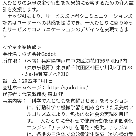
人ひとりの意思決定や行動を効果的に変容するための介入設
計を支援します。
かんぽジャンクション
ナッジAIにより、サービス設計者やコミュニケーション設
計者はユーザーへの共感を拡張でき、一人ひとりに寄り添っ
たサービスとコミュニケーションのデザインを実現できま
す。
＜協業企業情報＞
会社名：株式会社Godot
所在地：（本店）兵庫県神戸市中央区浪花町56番地KiP内
（東京事務所）東京都千代田区神田小川町3丁目28
- 5 axle御茶ノ水P210
設 立：2022年7月1日
会社ホームページ： https://godot.inc/
代表者：代表取締役 森山 健
事業内容：「科学で人と社会を覚醒させる」をミッション
に、行動科学と機械学習を組み合わせた最先端ア
ルゴリズムにより、包摂的な社会の実現を目指
す。一人ひとりに合わせて健康行動を促す個別化
エンジン「ナッジAI」を開発・提供。ナッジAI
は、各地の自治体での公衆衛生領域（がん検診受