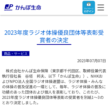
マイページ
ログイン
2023年度ラジオ体操優良団体等表彰受
賞者の決定
トップ
商品・サービス
ご契約者さま
2023年07月07日
株式会社かんぽ生命保険（東京都千代田区、取締役兼代表
保険をご検討中のお客さま
ご契約者さま
執行役社長 谷垣 邦夫、以下「かんぽ生命」）、NHKお
よびNPO法人全国ラジオ体操連盟は、ラジオ体操・みんな
マイページログイン
の体操の普及促進の一環として、毎年、ラジオ体操の普及に
法人のお客さま
保険をご検討中のお客さま
功績のあった団体および個人を表彰しており、このたび、
2023年度ラジオ体操優良団体等表彰の受賞者を別紙1～3の
お役立ち情報
【まずはご相談ください】企業経営でお悩みの方はこ
入院保険金・手術保険金のご請求
とおり決定しました。
ちら