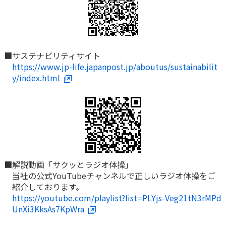
ご契約内容の確認
健康情報
お客さまに関する情報等の確認の取り組み
ご契約手続きの流れ
■サステナビリティサイト
かんぽブランド
保険料のお払込方法
https://www.jp-life.japanpost.jp/aboutus/sustainabilit
かんぽアプリ～かんぽの健康と安心を手のひらに～
y/index.html
各種サービス・お知らせ
保険用語集
かんぽプラチナライフサービス
お問い合わせ
かんぽ生命のサステナビリティ
ご契約のしおり・約款（Web約款）
すこやか健康ラボ
保険用語集
お問い合わせ
■解説動画「サクッとラジオ体操」
当社の公式YouTubeチャンネルで正しいラジオ体操をご
お客さまの声／お客さまサービス向上の取組み
紹介しております。
https://youtube.com/playlist?list=PLYjs-Veg21tN3rMPd
ラジオ体操・みんなの体操
UnXi3KksAs7KpWra
ラジオ体操ポータルサイト