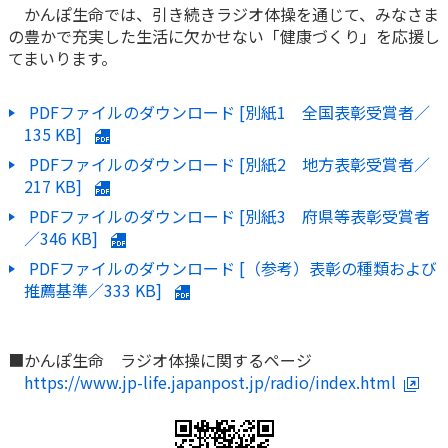
かんぽ生命では、引き続きラジオ体操を通じて、みなさま
かんぽ生命について
の豊かで充実した生活に欠かせない「健康づくり」を応援し
終身保険
法人のお客さま向け商品一覧
てまいります。
養老保険
目的から探す
よくあるご質問
かんぽ生命について
かんぽのLifeサポートナビ
定期保険
お手続き一覧
PDFファイルのダウンロード [別紙1 全国表彰受賞者／
お役立ち情報
学資保険
135 KB
]
きっかけ・できごとから探す
お問い合わせ
かんぽ生命の団体取扱い
PDFファイルのダウンロード [別紙2 地方表彰受賞者／
長寿支援保険
法人向け資料請求
217 KB
]
お見積りシミュレーション
サステナビリティ
PDFファイルのダウンロード [別紙3 府県等表彰受賞者
ご挨拶
保険
資料請求
／
346 KB
]
お問い合わせ先
経営理念・経営戦略
医療
マイページでできること
PDFファイルのダウンロード [（参考）表彰の種類および
株主・投資家のみなさまへ
会社概要
お金
推薦基準／
333 KB
]
新規登録
財務情報
子育て
ログイン
採用情報
株主・投資家のみなさまへ
ライフプラン
保険の探し方のポイント
■かんぽ生命 ラジオ体操に関するページ
日本郵政グループとしての取り組み
https://www.jp-life.japanpost.jp/radio/index.html
保険かんたん診断
English
採用情報
これからのライフイベントでかかる費用とは？
CM・オウンドメディア／ソーシャルメディア