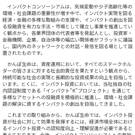
インパクトコンソーシアムは、気候変動や少子高齢化等の
かんぽ生命について
終身保険
環境・社会課題の重要性が増す中で、インパクト実現を図る
法人のお客さま向け商品一覧
経済・金融の多様な取組みの支援や、インパクトの創出を図
養老保険
る投融資を有力な手法・市場として確立し事業を推進してい
目的から探す
よくあるご質問
かんぽ生命について
かんぽのLifeサポートナビ
定期保険
く観点から、各業界団体の代表者等を発起人とし、投資家・
お手続き一覧
お役立ち情報
金融機関、企業、自治体等の幅広い関係者がフラットに議論
学資保険
きっかけ・できごとから探す
お問い合わせ
し、国内外のネットワークとの対話・発信を図る場として設
かんぽ生命の団体取扱い
長寿支援保険
置されたものです。
法人向け資料請求
お見積りシミュレーション
かんぽ生命は、資産運用において、すべてのステークホル
サステナビリティ
ご挨拶
保険
資料請求
ダーの皆さまに対する社会的責任を果たすという観点から、
お問い合わせ先
経営理念・経営戦略
医療
持続可能な社会の実現と長期的な投資成果の向上を目指して
マイページでできること
株主・投資家のみなさまへ
います。とくに、インパクト投資においては、当社独自の社
会社概要
お金
新規登録
内認証制度である「インパクト"K"プロジェクト」を通じて
財務情報
子育て
多様なアセットへの投融資を積極的に推進し、環境・社会課
ログイン
採用情報
題の解決に資するインパクトの創出を目指してきました。
株主・投資家のみなさまへ
ライフプラン
保険の探し方のポイント
日本郵政グループとしての取り組み
これまでの取り組みから、かんぽ生命では、インパクト投
保険かんたん診断
English
資が社会に対して効果を発揮するには、経済市場全体におけ
採用情報
これからのライフイベントでかかる費用とは？
るインパクト投資への認知度向上・理解促進が必要であると
CM・オウンドメディア／ソーシャルメディア
考えております。今後、インパクトコンソーシアムへの参加