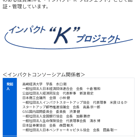
証・管理しています。
かんぽジャンクション
＜インパクトコンソーシアム関係者＞
発起
高崎経済大学 学長 水口 剛
人
一般社団法人日本経済団体連合会 会長 十倉 雅和
公益社団法人経済同友会 代表幹事 新浪 剛史
日本商工会議所 会頭 小林 健
一般社団法人インパクトスタートアップ協会 代表理事 米良 はるか
スタートアップ都市推進協議会 会長 高島 宗一郎
GSG国内諮問委員会 委員長 渋澤 健
一般社団法人全国銀行協会 会長 加藤 勝彦
一般社団法人生命保険協会 代表理事会長 清水 博
日本証券業協会 会長 森田 敏夫
一般社団法人日本ベンチャーキャピタル協会 会長 田島 聡一