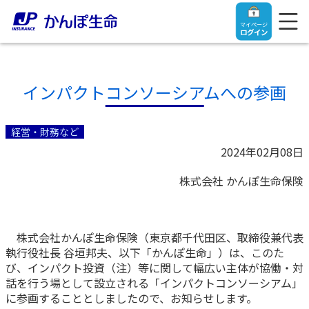
マイページ
ログイン
インパクトコンソーシアムへの参画
トップ
経営・財務など
2024年02月08日
ご契約者さま
株式会社 かんぽ生命保険
保険をご検討中のお客さま
ご契約者さま
株式会社かんぽ生命保険（東京都千代田区、取締役兼代表
マイページログイン
法人のお客さま
保険をご検討中のお客さま
執行役社長 谷垣邦夫、以下「かんぽ生命」）は、このた
び、インパクト投資（注）等に関して幅広い主体が協働・対
話を行う場として設立される「インパクトコンソーシアム」
お役立ち情報
【まずはご相談ください】企業経営でお悩みの方はこ
入院保険金・手術保険金のご請求
に参画することとしましたので、お知らせします。
ちら