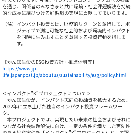
ご契約内容の確認
を通じ、関係者のみなさまと共に環境・社会課題解決を持続
健康情報
お客さまに関する情報等の確認の取り組み
的な成長に結びつける好循環の実現に貢献してまいります。
（注）インパクト投資とは、財務的リターンと並行して、ポ
ご契約手続きの流れ
ジティブで測定可能な社会的および環境的インパクト
かんぽブランド
を同時に生み出すことを意図する投資行動を指しま
保険料のお払込方法
かんぽアプリ～かんぽの健康と安心を手のひらに～
す。
各種サービス・お知らせ
保険用語集
かんぽプラチナライフサービス
【かんぽ生命のESG投資方針・推進体制等】
お問い合わせ
https://www.jp-
かんぽ生命のサステナビリティ
life.japanpost.jp/aboutus/sustainability/esg/policy.html
ご契約のしおり・約款（Web約款）
すこやか健康ラボ
保険用語集
＜インパクト"K"プロジェクトについて＞
お問い合わせ
かんぽ生命が、インパクト志向の投融資を拡大するため、
2022年に立ち上げた独自のインパクト投資フレームワー
お客さまの声／お客さまサービス向上の取組み
ク。
ラジオ体操・みんなの体操
本プロジェクトでは、実現したい未来の社会およびそれに
つながる社会課題解決に向け、一定の条件を満たした実効性
ラジオ体操ポータルサイト
のある投資案件を「インパクト"K"プロジェクト」として認