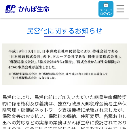
マイページ
ログイン
民営化に関するお知らせ
トップ
ご契約者さま
保険をご検討中のお客さま
ご契約者さま
民営化により、民営化前にご加入いただいた簡易生命保険契
マイページログイン
約に係る権利及び義務は、独立行政法人郵便貯金簡易生命保
法人のお客さま
保険をご検討中のお客さま
険管理・郵便局ネットワーク支援機構に承継されましたが、
保険金等のお支払い、保険料の収納、住所変更、各種お申し
お役立ち情報
【まずはご相談ください】企業経営でお悩みの方はこ
入院保険金・手術保険金のご請求
出への対応などの実際の業務はかんぽ生命に委託されており
ちら
ますので、法令に則り従来どおりサービスを提供させていた