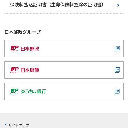
お手続き一覧
ご契約内容の確認
保険料払込証明書（生命保険料控除の証明書）
健康情報
お客さまに関する情報等の確認の取り組み
お客さまへのご案内
ご契約手続きの流れ
日本郵政
グループ
かんぽブランド
保険料のお払込方法
かんぽアプリ～かんぽの健康と安心を手のひらに～
各種サービス・お知らせ
保険用語集
かんぽプラチナライフサービス
お問い合わせ
かんぽ生命のサステナビリティ
ご契約のしおり・約款（Web約款）
すこやか健康ラボ
保険用語集
お問い合わせ
お客さまの声／お客さまサービス向上の取組み
ラジオ体操・みんなの体操
ラジオ体操ポータルサイト
サイトマップ