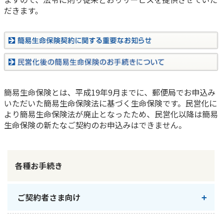
だきます。
かんぽ生命について
終身保険
法人のお客さま向け商品一覧
養老保険
目的から探す
よくあるご質問
かんぽ生命について
かんぽのLifeサポートナビ
定期保険
お手続き一覧
お役立ち情報
学資保険
きっかけ・できごとから探す
お問い合わせ
かんぽ生命の団体取扱い
長寿支援保険
簡易生命保険とは、平成19年9月までに、郵便局でお申込み
法人向け資料請求
お見積りシミュレーション
いただいた簡易生命保険法に基づく生命保険です。民営化に
サステナビリティ
ご挨拶
保険
資料請求
より簡易生命保険法が廃止となったため、民営化以降は簡易
お問い合わせ先
経営理念・経営戦略
医療
生命保険の新たなご契約のお申込みはできません。
マイページでできること
株主・投資家のみなさまへ
会社概要
お金
新規登録
財務情報
子育て
ログイン
各種お手続き
採用情報
株主・投資家のみなさまへ
ライフプラン
保険の探し方のポイント
日本郵政グループとしての取り組み
保険かんたん診断
English
ご契約者さま向け
採用情報
これからのライフイベントでかかる費用とは？
CM・オウンドメディア／ソーシャルメディア