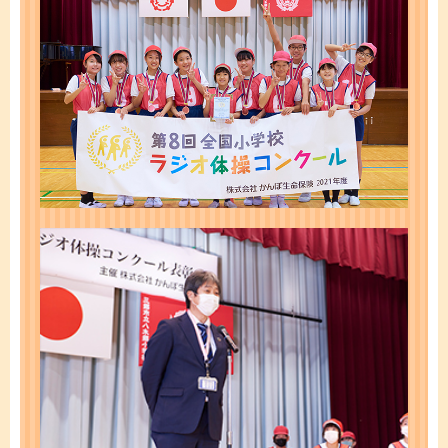
ご契約内容の確認
健康情報
お客さまに関する情報等の確認の取り組み
ご契約手続きの流れ
かんぽブランド
保険料のお払込方法
かんぽアプリ～かんぽの健康と安心を手のひらに～
各種サービス・お知らせ
保険用語集
かんぽプラチナライフサービス
お問い合わせ
かんぽ生命のサステナビリティ
ご契約のしおり・約款（Web約款）
すこやか健康ラボ
保険用語集
お問い合わせ
お客さまの声／お客さまサービス向上の取組み
ラジオ体操・みんなの体操
ラジオ体操ポータルサイト