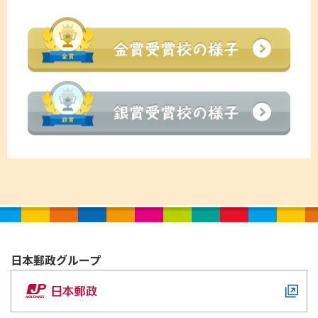
金賞
銀賞
日本郵政
グループ