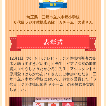
かんぽ生命について
終身保険
法人のお客さま向け商品一覧
養老保険
埼玉県 三郷市立八木郷小学校
目的から探す
よくあるご質問
かんぽ生命について
かんぽのLifeサポートナビ
６代目ラジオ体操広め隊 Ａチーム の皆さん
定期保険
お手続き一覧
お役立ち情報
学資保険
きっかけ・できごとから探す
お問い合わせ
かんぽ生命の団体取扱い
長寿支援保険
法人向け資料請求
お見積りシミュレーション
サステナビリティ
ご挨拶
保険
資料請求
お問い合わせ先
経営理念・経営戦略
医療
12月1日（水）NHKテレビ・ラジオ体操指導者の鈴
マイページでできること
木大輔（すずきだいすけ）先生、ピアノ演奏の能條
株主・投資家のみなさまへ
会社概要
お金
貴大（のうじょうたかひろ）先生、アシスタントの
新規登録
財務情報
子育て
原川愛（はらかわあい）さんにご参加いただき、三
ログイン
採用情報
郷市立八木郷小学校において、銅賞を受賞した「６
株主・投資家のみなさまへ
ライフプラン
保険の探し方のポイント
代目ラジオ体操広め隊 Ａチーム」の表彰式を実施
日本郵政グループとしての取り組み
しました。
保険かんたん診断
English
採用情報
これからのライフイベントでかかる費用とは？
CM・オウンドメディア／ソーシャルメディア