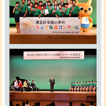
ご契約内容の確認
健康情報
お客さまに関する情報等の確認の取り組み
ご契約手続きの流れ
かんぽブランド
保険料のお払込方法
かんぽアプリ～かんぽの健康と安心を手のひらに～
各種サービス・お知らせ
保険用語集
かんぽプラチナライフサービス
お問い合わせ
かんぽ生命のサステナビリティ
ご契約のしおり・約款（Web約款）
すこやか健康ラボ
保険用語集
お問い合わせ
お客さまの声／お客さまサービス向上の取組み
ラジオ体操・みんなの体操
ラジオ体操ポータルサイト