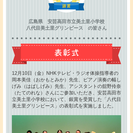
かんぽ生命について
終身保険
法人のお客さま向け商品一覧
養老保険
広島県 安芸高田市立美土里小学校
目的から探す
よくあるご質問
かんぽ生命について
かんぽのLifeサポートナビ
八代目美土里グリンピース の皆さん
定期保険
お手続き一覧
お役立ち情報
学資保険
きっかけ・できごとから探す
お問い合わせ
かんぽ生命の団体取扱い
長寿支援保険
法人向け資料請求
お見積りシミュレーション
サステナビリティ
ご挨拶
保険
資料請求
お問い合わせ先
経営理念・経営戦略
医療
12月10日（金）NHKテレビ・ラジオ体操指導者の
マイページでできること
岡本美佳（おかもとみか）先生、ピアノ演奏の幅し
株主・投資家のみなさまへ
会社概要
お金
げみ（はばしげみ）先生、アシスタントの舘野伶奈
新規登録
財務情報
子育て
（たてのれな）さんにご参加いただき、安芸高田市
ログイン
採用情報
立美土里小学校において、銀賞を受賞した「八代目
株主・投資家のみなさまへ
ライフプラン
保険の探し方のポイント
美土里グリンピース」の表彰式を実施しました。
日本郵政グループとしての取り組み
保険かんたん診断
English
採用情報
これからのライフイベントでかかる費用とは？
CM・オウンドメディア／ソーシャルメディア