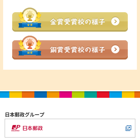
金賞
銅賞
日本郵政
グループ