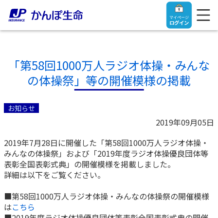
マイページ
ログイン
「第58回1000万人ラジオ体操・みんな
の体操祭」等の開催模様の掲載
トップ
お知らせ
ご契約者さま
2019年09月05日
2019年7月28日に開催した「第58回1000万人ラジオ体操・
保険をご検討中のお客さま
ご契約者さま
みんなの体操祭」および「2019年度ラジオ体操優良団体等
表彰全国表彰式典」の開催模様を掲載しました。
マイページログイン
詳細は以下をご覧ください。
法人のお客さま
保険をご検討中のお客さま
■第58回1000万人ラジオ体操・みんなの体操祭の開催模様
お役立ち情報
【まずはご相談ください】企業経営でお悩みの方はこ
入院保険金・手術保険金のご請求
は
こちら
ちら
■2019年度ラジオ体操優良団体等表彰全国表彰式典の開催