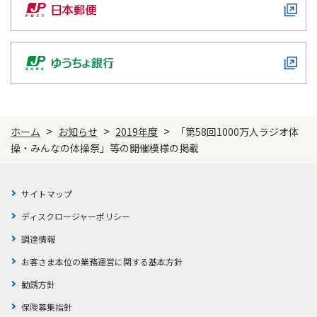
ご契約内容の確認
健康情報
お客さまに関する情報等の確認の取り組み
ご契約手続きの流れ
かんぽブランド
保険料のお払込方法
かんぽアプリ～かんぽの健康と安心を手のひらに～
各種サービス・お知らせ
>
>
>
ホーム
お知らせ
2019年度
「第58回1000万人ラジオ体
保険用語集
かんぽプラチナライフサービス
操・みんなの体操祭」等の開催模様の掲載
お問い合わせ
かんぽ生命のサステナビリティ
ご契約のしおり・約款（Web約款）
すこやか健康ラボ
サイトマップ
保険用語集
ディスクロージャーポリシー
お問い合わせ
調達情報
お客さまの声／お客さまサービス向上の取組み
お客さま本位の業務運営に関する基本方針
ラジオ体操・みんなの体操
勧誘方針
ラジオ体操ポータルサイト
保険募集指針