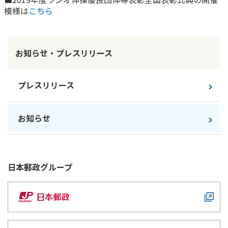
模様は
こちら
かんぽ生命について
終身保険
法人のお客さま向け商品一覧
養老保険
目的から探す
よくあるご質問
かんぽ生命について
かんぽのLifeサポートナビ
定期保険
お知らせ・プレスリリース
お手続き一覧
お役立ち情報
学資保険
きっかけ・できごとから探す
お問い合わせ
かんぽ生命の団体取扱い
長寿支援保険
プレスリリース
法人向け資料請求
お見積りシミュレーション
サステナビリティ
ご挨拶
保険
資料請求
お知らせ
お問い合わせ先
経営理念・経営戦略
医療
マイページでできること
株主・投資家のみなさまへ
会社概要
お金
新規登録
財務情報
子育て
日本郵政
グループ
ログイン
採用情報
株主・投資家のみなさまへ
ライフプラン
保険の探し方のポイント
日本郵政グループとしての取り組み
保険かんたん診断
English
採用情報
これからのライフイベントでかかる費用とは？
CM・オウンドメディア／ソーシャルメディア